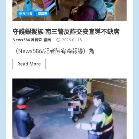
地方.社會
臺南市
守護銀髮族 南三警反詐交安宣導不缺席
News586 陳宥森-臺南
2026-01-15
（News586/記者陳宥森報導）為
Read More