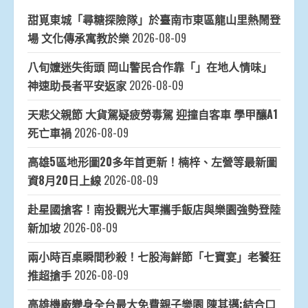
甜覓東城「尋糖探險隊」於臺南市東區龍山里熱鬧登
場 文化傳承寓教於樂
2026-08-09
八旬嬤迷失街頭 岡山警民合作靠「」在地人情味」
神速助長者平安返家
2026-08-09
天悲父親節 大貨駕疑疲勞毒駕 迎撞自客車 學甲釀A1
死亡車禍
2026-08-09
高雄5區地形圖20多年首更新！楠梓、左營等最新圖
資8月20日上線
2026-08-09
赴星國搶客！南投觀光大軍攜手飯店與樂園強勢登陸
新加坡
2026-08-09
兩小時百桌瞬間秒殺！七股海鮮節「七寶宴」老饕狂
推超搶手
2026-08-09
高雄機廠變身全台最大免費親子樂園 陳其邁:結合口