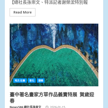
【總社長孫崇文、特派記者謝榮浤特別報
Read More
地方.社會
彰化
頭條
臺中著名畫家方草作品義賣特展 賀歲迎
春
News586 總社長孫崇文
2026-01-15