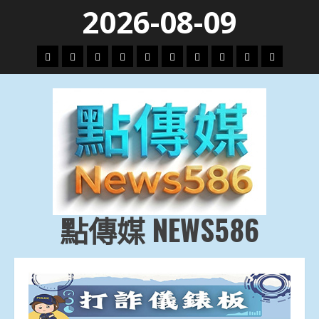
Skip
2026-08-09
to
content
頭
財
地
文
專
娛
政
國
運
生
條
經
方.
教.
題
樂
治
際
動
活
社
科
影
會
技
劇
點傳媒 NEWS586