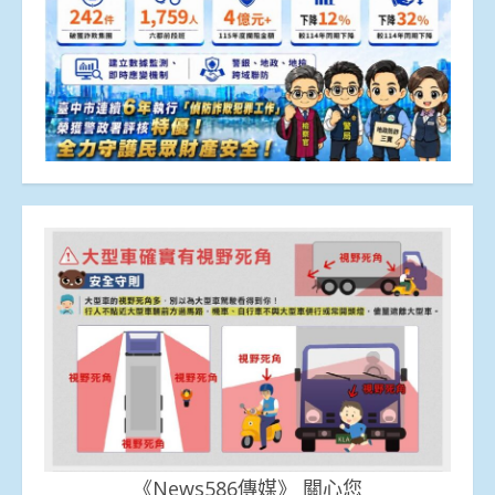
《News586傳媒》 關心您