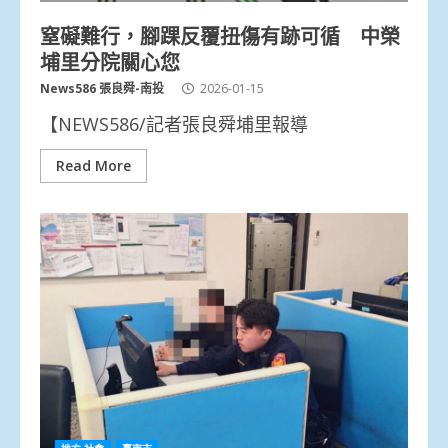
窒礙難行，腳踝反覆扭傷有跡可循 中榮
埔里分院關心您
News586 張良舜-南投
2026-01-15
【NEWS586/記者張良舜埔里報導
Read More