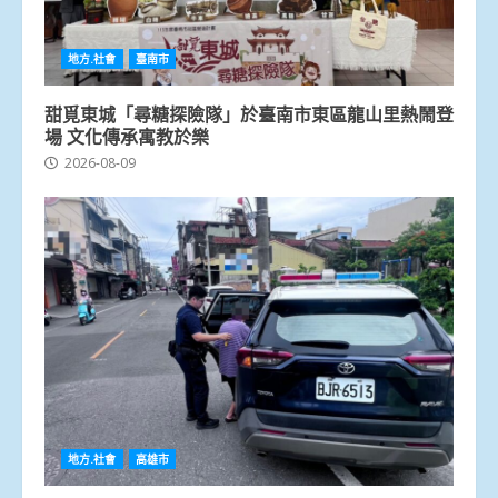
地方.社會
臺南市
甜覓東城「尋糖探險隊」於臺南市東區龍山里熱鬧登
場 文化傳承寓教於樂
2026-08-09
地方.社會
高雄市