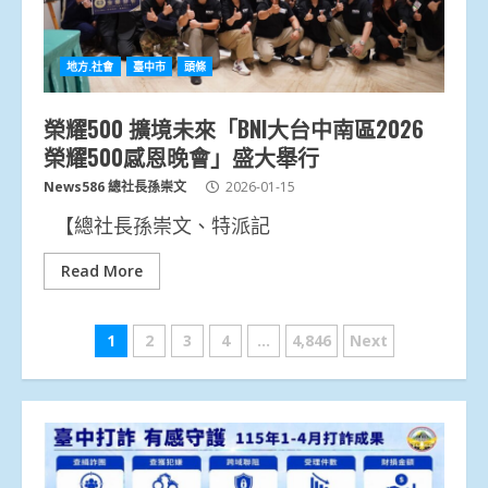
地方.社會
臺中市
頭條
榮耀500 擴境未來「BNI大台中南區2026
榮耀500感恩晚會」盛大舉行
News586 總社長孫崇文
2026-01-15
【總社長孫崇文、特派記
Read More
文
1
2
3
4
...
4,846
Next
章
分
頁