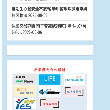
現樂齡學習活力
2026-08-06
深度探索北高雄 海線潮旅行五大特色遊程
即日起開放報名
2026-08-06
臺南古都馬與曾文馬串聯城市文化與山林觀
光 打造路跑特色品牌
2026-08-06
台南虱目魚攜手中華職棒掀吃魚熱潮 8/7起
全聯滿額享優惠再抽棒球好禮
2026-08-06
一封明信片傳真情 高雄郵局陪伴憨兒歡度
父親節
2026-08-06
支援在地年輕藝術創作 高雄郵局邀請插畫家
舉辦見面簽名會
2026-08-06
縮短城鄉教育落差 高雄大學赴花蓮舉辦科學
競賽培訓營
2026-08-06