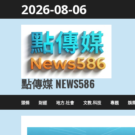
Skip
2026-08-06
to
content
點傳媒 NEWS586
頭條
財經
地方.社會
文教.科技
專題
娛