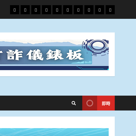
頭
財
地
文
專
娛
政
國
運
生
條
經
方.
教.
題
樂
治
際
動
活
社
科
影
會
技
劇
即時