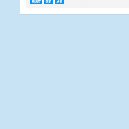
桃園市
運動
頭條