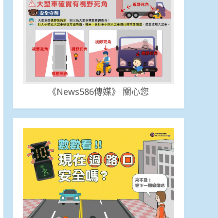
《News586傳媒》 關心您