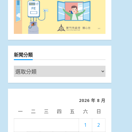
新聞分類
新
聞
分
類
2026 年 8 月
一
二
三
四
五
六
日
1
2