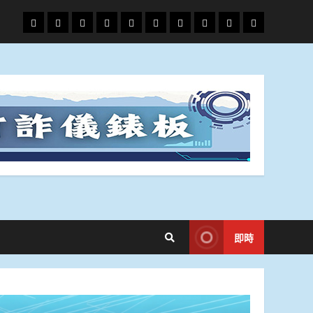
頭
財
地
文
專
娛
政
國
運
生
條
經
方.
教.
題
樂
治
際
動
活
社
科
影
會
技
劇
即時