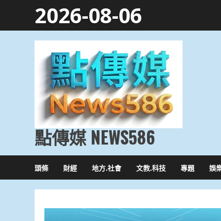
Skip
2026-08-06
to
content
點傳媒 NEWS586
頭條
財經
地方.社會
文教.科技
專題
娛