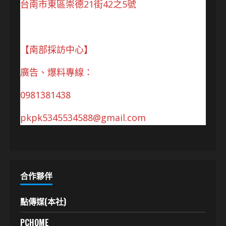
台南市東區崇德21街42之5號
【南部採訪中心】
廣告、爆料專線：
0981381438
pkpk5345534588@gmail.com
合作夥伴
點傳媒(本社)
PCHOME