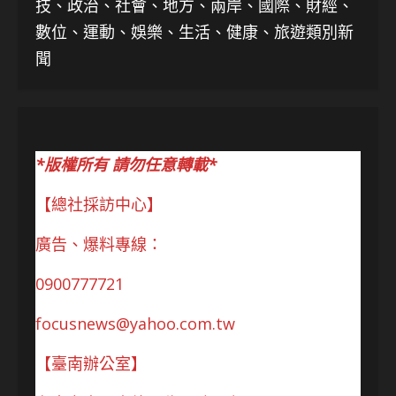
技、
政治、社會、地方、兩岸、國際、財經、
數位、運動、娛樂、生活、健康、旅遊類別新
聞
*版權所有 請勿任意轉載*
【總社採訪中心】
廣告、爆料專線：
0900777721
focusnews@yahoo.com.tw
【臺南辦公室】