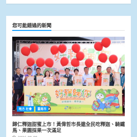
您可能錯過的新聞
地方.社會
臺南市
歸仁釋迦甜蜜上市！黃偉哲市長邀全民吃釋迦、騎鐵
馬、果園採果一次滿足