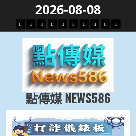
Skip
2026-08-08
to
content
頭
財
地
文
專
娛
政
國
運
生
條
經
方.
教.
題
樂
治
際
動
活
社
科
影
會
技
劇
點傳媒 NEWS586