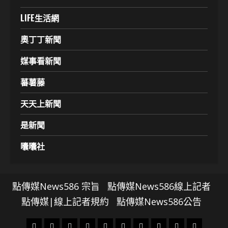
LIFE生活網
奧丁丁新聞
媒事看新聞
蕃薯藤
天天上新聞
是新聞
囔囔社
點傳媒News586 宗旨
點傳媒News586線上記者
點傳媒|線上記者規約
點傳媒News586公告
頭
財
地
文
專
娛
政
國
運
生