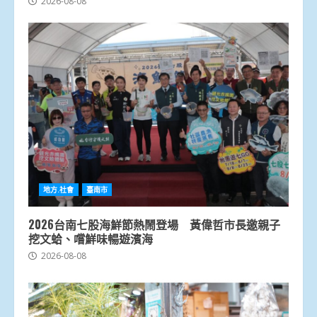
2026-08-08
地方.社會
臺南市
2026台南七股海鮮節熱鬧登場 黃偉哲市長邀親子
挖文蛤、嚐鮮味暢遊濱海
2026-08-08