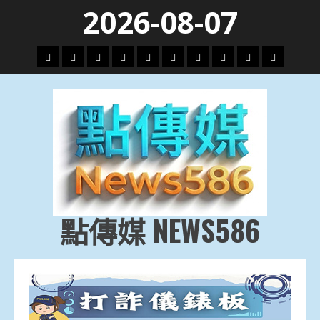
Skip
2026-08-07
to
content
頭
財
地
文
專
娛
政
國
運
生
條
經
方.
教.
題
樂
治
際
動
活
社
科
影
會
技
劇
點傳媒 NEWS586