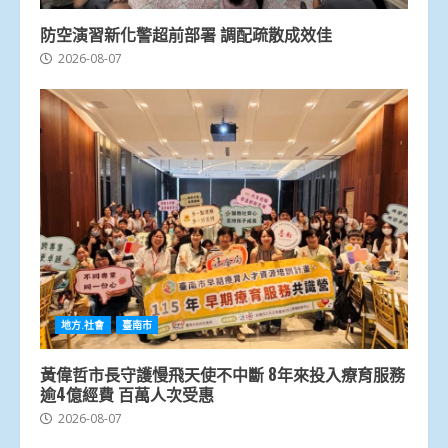
防空演習新化警超前部署 調配疏散成效佳
2026-08-07
地方.社會
臺南市
黃偉哲市長守護慢飛天使不中斷 8年來投入療育服務
逾4億經費 百萬人次受惠
2026-08-07