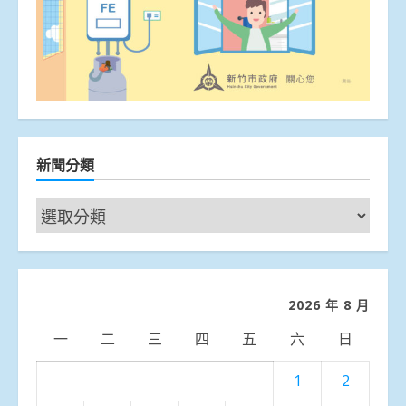
新聞分類
新
聞
分
類
2026 年 8 月
一
二
三
四
五
六
日
1
2