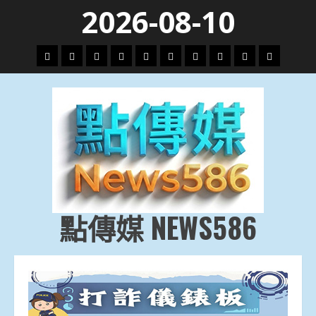
Skip
2026-08-10
to
content
頭
財
地
文
專
娛
政
國
運
生
條
經
方.
教.
題
樂
治
際
動
活
社
科
影
會
技
劇
點傳媒 NEWS586