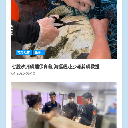
地方.社會
臺南市
七股沙洲網纏保育龜 海巡趕赴沙洲剪網救援
2026-08-10