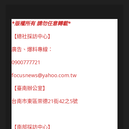
*版權所有 請勿任意轉載*
【總社採訪中心】
廣告、爆料專線：
0900777721
focusnews@yahoo.com.tw
【臺南辦公室】
台南市東區崇德21街42之5號
【南部採訪中心】