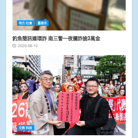
地方.社會
臺南市
釣魚簡訊連環詐 南三警一夜攔詐逾3萬金
2026-08-10
文教.科技