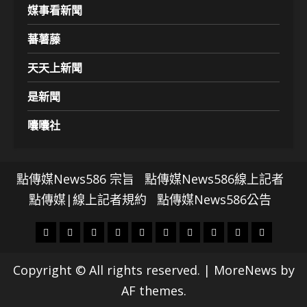
媒事看新聞
蕃薯藤
天天上新聞
是新聞
囔囔社
點傳媒News586 宗旨
點傳媒News586線上記者
點傳媒|線上記者規約
點傳媒News586公告
頭
財
地
文
專
娛
政
國
運
生
條
經
方.
教.
題
樂
治
際
動
活
Copyright © All rights reserved.
|
MoreNews
by
社
科
影
AF themes.
會
技
劇