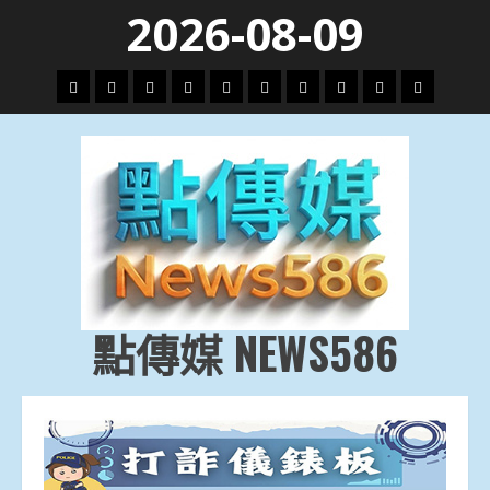
Skip
2026-08-09
to
content
頭
財
地
文
專
娛
政
國
運
生
條
經
方.
教.
題
樂
治
際
動
活
社
科
影
會
技
劇
點傳媒 NEWS586