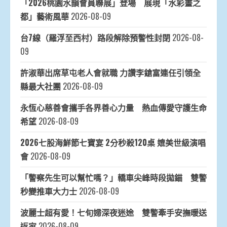
「2026桃園水韻會員聯展」登場 展現「水彩畫之
都」藝術風華
2026-08-09
台7線（羅浮至西村）路段解除預警性封閉
2026-08-
09
許淑華出席草屯老人會就職 力讚李鎗富連任引領全
縣最大社團
2026-08-09
永恆心慈善會攜手各界善心力量 熱血傳愛守護生命
希望
2026-08-09
2026七股海鮮節七寶宴 2分秒殺120桌 媲美世級演唱
會
2026-08-09
「警察先生可以幫忙嗎？」轎車尖峰時段拋錨 雙警
秒變推車大力士
2026-08-09
波麗士超有愛！七旬婦深夜迷途 雙警牽手安撫暖送
返家
2026-08-09