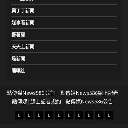
奧丁丁新聞
媒事看新聞
蕃薯藤
天天上新聞
是新聞
囔囔社
點傳媒News586 宗旨
點傳媒News586線上記者
點傳媒|線上記者規約
點傳媒News586公告
頭
財
地
文
專
娛
政
國
運
生
條
經
方.
教.
題
樂
治
際
動
活