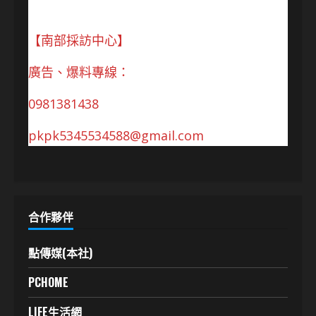
【南部採訪中心】
廣告、爆料專線：
0981381438
pkpk5345534588@gmail.com
合作夥伴
點傳媒(本社)
PCHOME
LIFE生活網