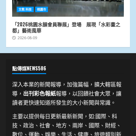
文教.科技
桃園市
「2026桃園水韻會員聯展」登場 展現「水彩畫之
都」藝術風華
2026-08-09
點傳媒NEWS586
深入本業的新聞報導，加強篇幅，擴大轄區報
導，
出刊彩色報紙
報導，以回饋社會大眾，讓
讀者更快速知道所發生的大小新聞與常識。
主要以提供每日更新最新新聞
，如:國際、科
技、
政治、社會、地方、兩岸、國際、財經、
數位、運動、娛樂、生活、健康、旅遊類別新