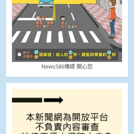
News586傳媒 關心您