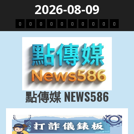
Skip
2026-08-09
to
content
頭
財
地
文
專
娛
政
國
運
生
條
經
方.
教.
題
樂
治
際
動
活
社
科
影
會
技
劇
點傳媒 NEWS586