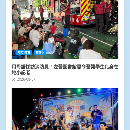
地方.社會
高雄市
用母語採訪消防員！左營圖書館夏令營讓學生化身在
地小記者
2026-08-07