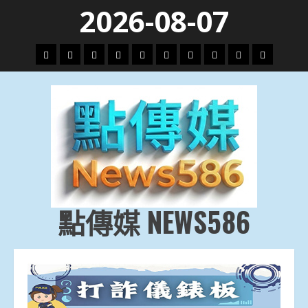
Skip
2026-08-07
to
content
頭
財
地
文
專
娛
政
國
運
生
條
經
方.
教.
題
樂
治
際
動
活
社
科
影
會
技
劇
點傳媒 NEWS586