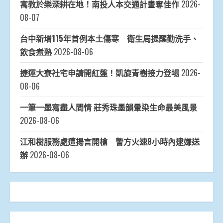
寓教於樂深耕在地！南投人本交通計畫奪佳作
2026-
08-07
台中新增115年首例本土傷寒 衛生局提醒勤洗手、
飲食煮熟
2026-08-06
捷運大寮社宅申請開紅盤！凱旋青樹接力登場
2026-
08-06
一筆一墨寫盡人間情 莊秀珠墨韻暈染生命最美風景
2026-08-06
江和樹服務處遭揚言開槍 警方火速8小時內逮嫌送
辦
2026-08-06