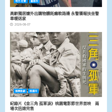
地方.社會
臺南市
高齡獨居嬤外出購物體耗癱軟路邊 永警獲報扶坐警
車暖送家
2026-08-07
娛樂影劇
桃園市
紀錄片《金三角 孤軍淚》桃園電影節世界首映 兩
場次迅速完售