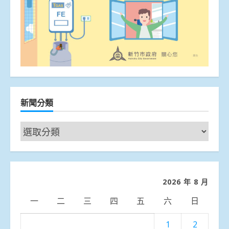
新聞分類
新
聞
分
類
2026 年 8 月
一
二
三
四
五
六
日
1
2