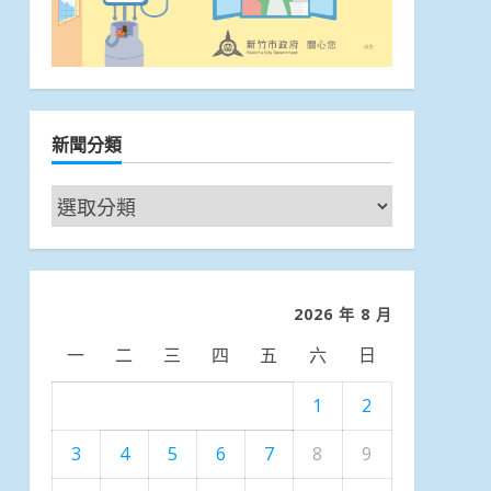
新聞分類
新
聞
分
類
2026 年 8 月
一
二
三
四
五
六
日
1
2
3
4
5
6
7
8
9