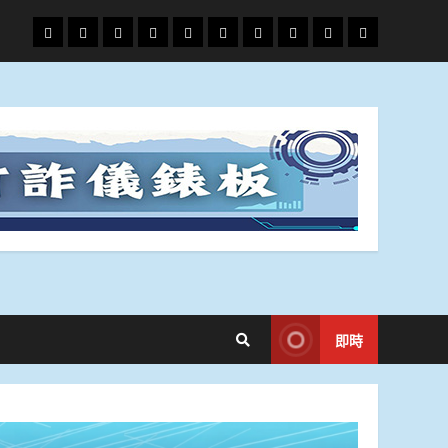
頭
財
地
文
專
娛
政
國
運
生
條
經
方.
教.
題
樂
治
際
動
活
社
科
影
會
技
劇
即時