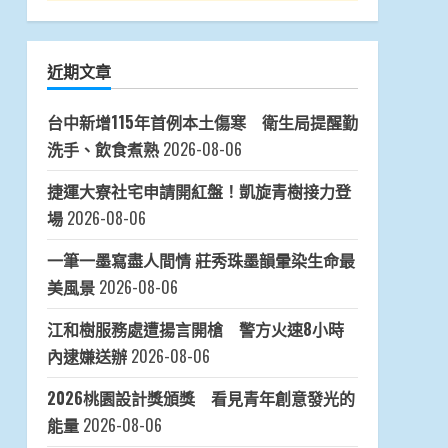
近期文章
台中新增115年首例本土傷寒 衛生局提醒勤
洗手、飲食煮熟
2026-08-06
捷運大寮社宅申請開紅盤！凱旋青樹接力登
場
2026-08-06
一筆一墨寫盡人間情 莊秀珠墨韻暈染生命最
美風景
2026-08-06
江和樹服務處遭揚言開槍 警方火速8小時
內逮嫌送辦
2026-08-06
2026桃園設計獎頒獎 看見青年創意發光的
能量
2026-08-06