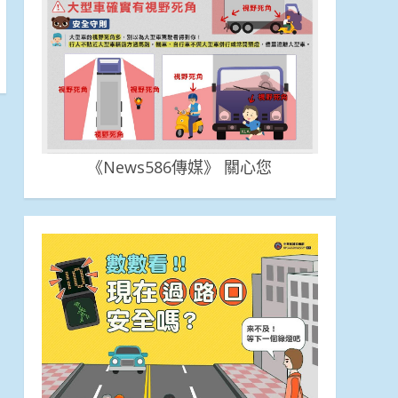
《News586傳媒》 關心您