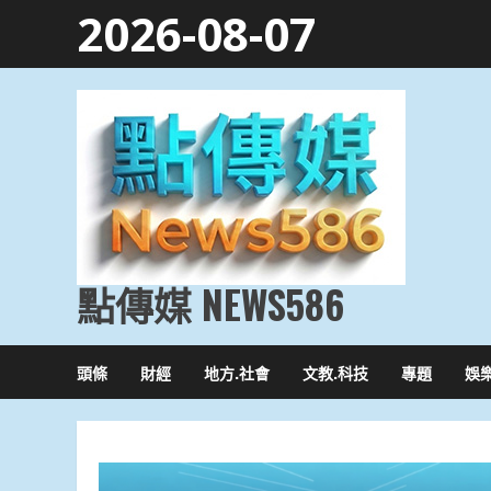
Skip
2026-08-07
to
content
點傳媒 NEWS586
頭條
財經
地方.社會
文教.科技
專題
娛