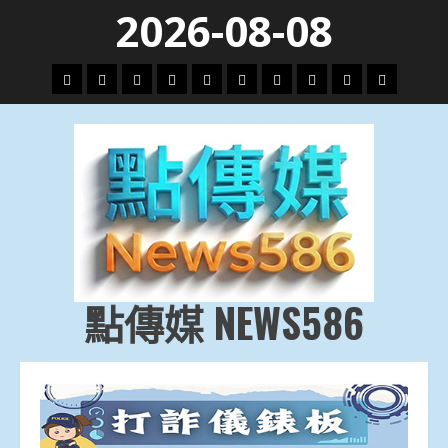
Skip
2026-08-08
to
content
頭
財
地
文
專
娛
政
國
運
生
條
經
方.
教.
題
樂
治
際
動
活
社
科
影
會
技
劇
點傳媒 NEWS586