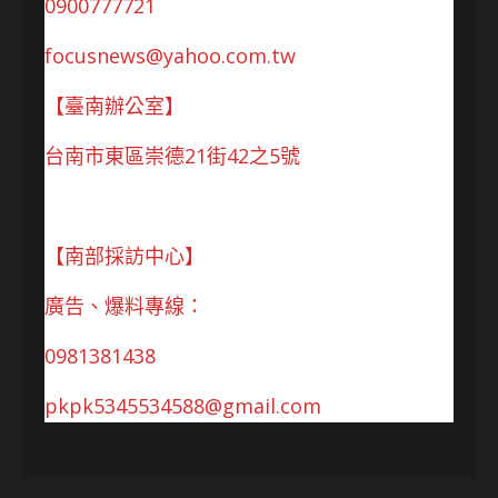
0900777721
focusnews@yahoo.com.tw
【臺南辦公室】
台南市東區崇德21街42之5號
【南部採訪中心】
廣告、爆料專線：
0981381438
pkpk5345534588@gmail.com