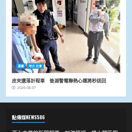
嘉義
地方.社會
皮夾遺落計程車 後湖警電聯熱心運將秒送回
2026-08-07
點傳媒NEWS586