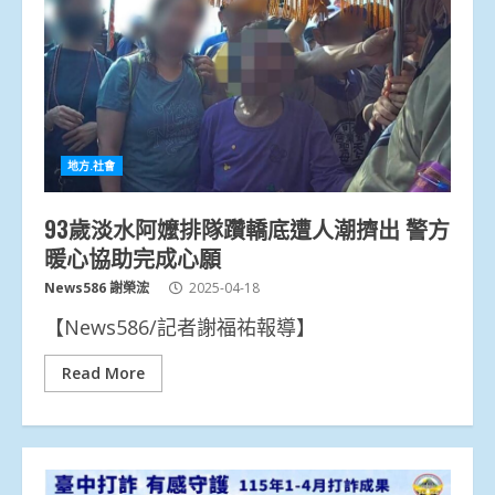
地方.社會
93歲淡水阿嬤排隊躦轎底遭人潮擠出 警方
暖心協助完成心願
News586 謝榮浤
2025-04-18
【News586/記者謝福祐報導】
Read More