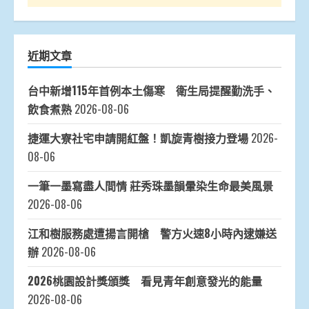
近期文章
台中新增115年首例本土傷寒 衛生局提醒勤洗手、
飲食煮熟
2026-08-06
捷運大寮社宅申請開紅盤！凱旋青樹接力登場
2026-
08-06
一筆一墨寫盡人間情 莊秀珠墨韻暈染生命最美風景
2026-08-06
江和樹服務處遭揚言開槍 警方火速8小時內逮嫌送
辦
2026-08-06
2026桃園設計獎頒獎 看見青年創意發光的能量
2026-08-06