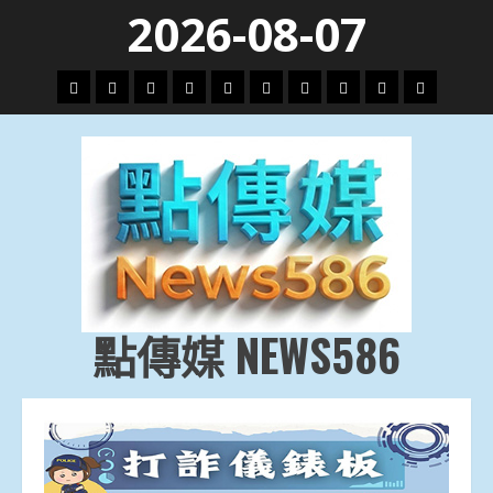
Skip
2026-08-07
to
content
頭
財
地
文
專
娛
政
國
運
生
條
經
方.
教.
題
樂
治
際
動
活
社
科
影
會
技
劇
點傳媒 NEWS586