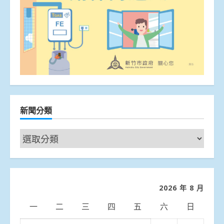
新聞分類
新
聞
分
類
2026 年 8 月
一
二
三
四
五
六
日