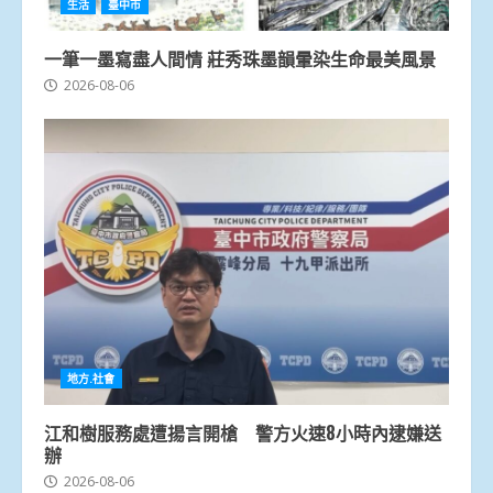
生活
臺中市
一筆一墨寫盡人間情 莊秀珠墨韻暈染生命最美風景
2026-08-06
地方.社會
江和樹服務處遭揚言開槍 警方火速8小時內逮嫌送
辦
2026-08-06