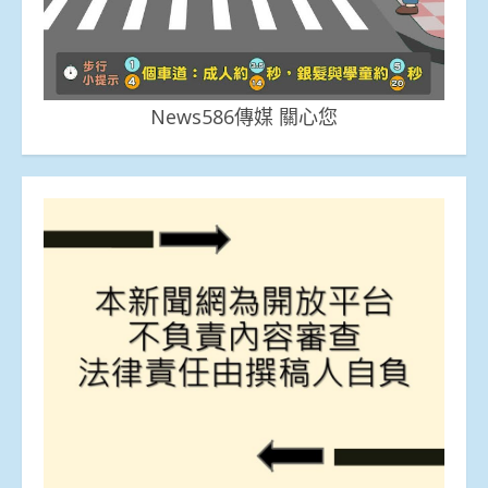
News586傳媒 關心您