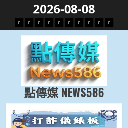
Skip
2026-08-08
to
content
頭
財
地
文
專
娛
政
國
運
生
條
經
方.
教.
題
樂
治
際
動
活
社
科
影
會
技
劇
點傳媒 NEWS586