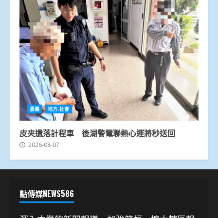
嘉義
地方.社會
皮夾遺落計程車 後湖警電聯熱心運將秒送回
2026-08-07
點傳媒NEWS586