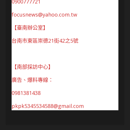
0900777721
focusnews@yahoo.com.tw
【臺南辦公室】
台南市東區崇德21街42之5號
【南部採訪中心】
廣告、爆料專線：
0981381438
pkpk5345534588@gmail.com