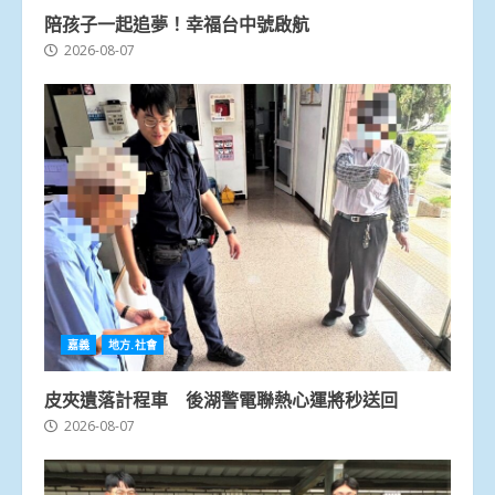
陪孩子一起追夢！幸福台中號啟航
2026-08-07
嘉義
地方.社會
皮夾遺落計程車 後湖警電聯熱心運將秒送回
2026-08-07