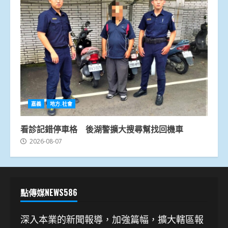
嘉義
地方.社會
看診記錯停車格 後湖警擴大搜尋幫找回機車
2026-08-07
點傳媒NEWS586
深入本業的新聞報導，加強篇幅，擴大轄區報