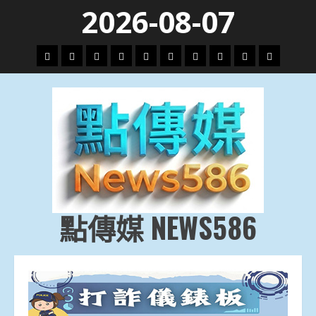
Skip
2026-08-07
to
content
頭
財
地
文
專
娛
政
國
運
生
條
經
方.
教.
題
樂
治
際
動
活
社
科
影
會
技
劇
點傳媒 NEWS586