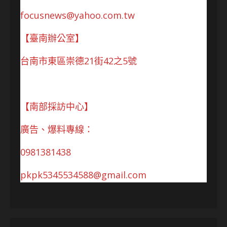
focusnews@yahoo.com.tw
【臺南辦公室】
台南市東區崇德21街42之5號
【南部採訪中心】
廣告、爆料專線：
0981381438
pkpk5345534588@gmail.com