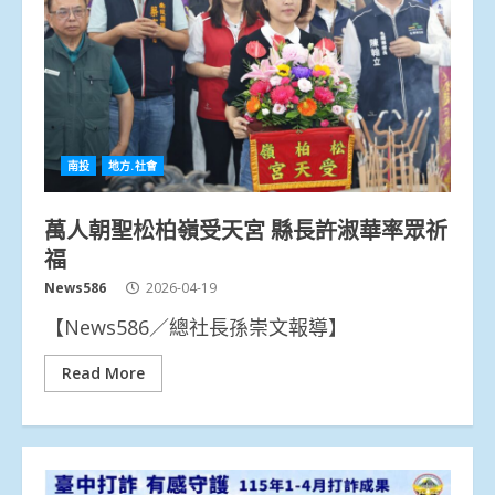
南投
地方.社會
萬人朝聖松柏嶺受天宮 縣長許淑華率眾祈
福
News586
2026-04-19
【News586／總社長孫崇文報導】
Read More