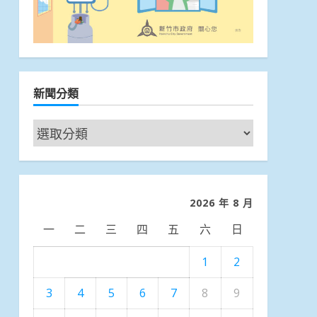
新聞分類
新
聞
分
類
2026 年 8 月
一
二
三
四
五
六
日
1
2
3
4
5
6
7
8
9