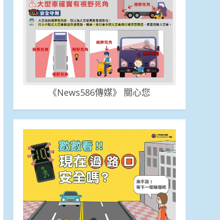
《News586傳媒》 關心您