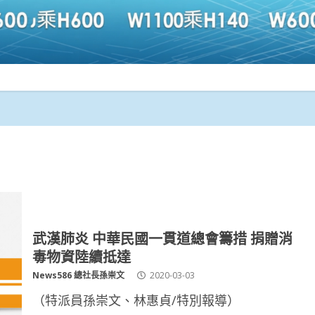
武漢肺炎 中華民國一貫道總會籌措 捐贈消
毒物資陸續抵達
News586 總社長孫崇文
2020-03-03
（特派員孫崇文、林惠貞/特別報導）