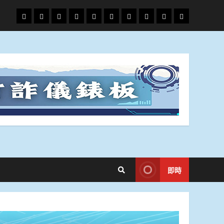
頭
財
地
文
專
娛
政
國
運
生
條
經
方.
教.
題
樂
治
際
動
活
社
科
影
會
技
劇
即時