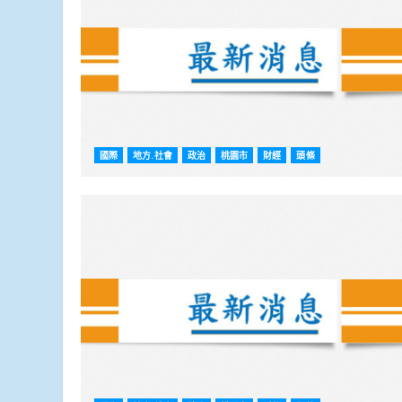
國際
地方.社會
政治
桃園市
財經
頭條