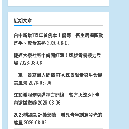
近期文章
台中新增115年首例本土傷寒 衛生局提醒勤
洗手、飲食煮熟
2026-08-06
捷運大寮社宅申請開紅盤！凱旋青樹接力登
場
2026-08-06
一筆一墨寫盡人間情 莊秀珠墨韻暈染生命最
美風景
2026-08-06
江和樹服務處遭揚言開槍 警方火速8小時
內逮嫌送辦
2026-08-06
2026桃園設計獎頒獎 看見青年創意發光的
能量
2026-08-06