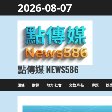
Skip
2026-08-07
to
content
點傳媒 NEWS586
頭條
財經
地方.社會
文教.科技
專題
娛