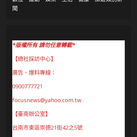
聞
*版權所有 請勿任意轉載*
【總社採訪中心】
廣告、爆料專線：
0900777721
focusnews@yahoo.com.tw
【臺南辦公室】
台南市東區崇德21街42之5號