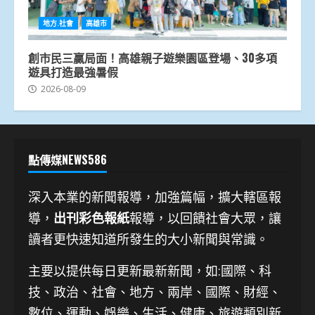
地方.社會
高雄市
創市民三贏局面！高雄親子遊樂園區登場、30多項
遊具打造最強暑假
2026-08-09
點傳媒NEWS586
深入本業的新聞報導，加強篇幅，擴大轄區報
導，
出刊彩色報紙
報導，以回饋社會大眾，讓
讀者更快速知道所發生的大小新聞與常識。
主要以提供每日更新最新新聞
，如:國際、科
技、
政治、社會、地方、兩岸、國際、財經、
數位、運動、娛樂、生活、健康、旅遊類別新