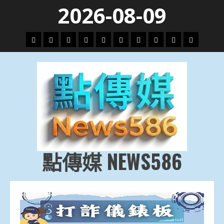
Skip
2026-08-09
to
content
頭
財
地
文
專
娛
政
國
運
生
條
經
方.
教.
題
樂
治
際
動
活
社
科
影
會
技
劇
點傳媒 NEWS586