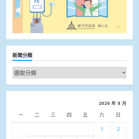
新聞分類
新
聞
分
類
2026 年 8 月
一
二
三
四
五
六
日
1
2