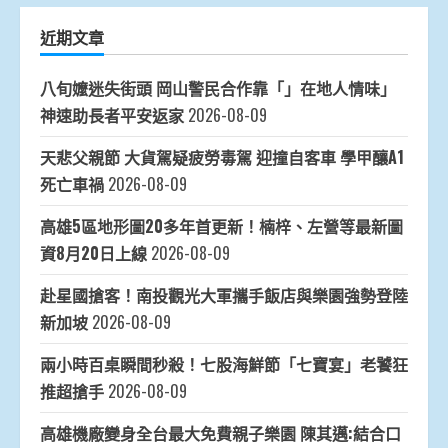
近期文章
八旬嬤迷失街頭 岡山警民合作靠「」在地人情味」
神速助長者平安返家
2026-08-09
天悲父親節 大貨駕疑疲勞毒駕 迎撞自客車 學甲釀A1
死亡車禍
2026-08-09
高雄5區地形圖20多年首更新！楠梓、左營等最新圖
資8月20日上線
2026-08-09
赴星國搶客！南投觀光大軍攜手飯店與樂園強勢登陸
新加坡
2026-08-09
兩小時百桌瞬間秒殺！七股海鮮節「七寶宴」老饕狂
推超搶手
2026-08-09
高雄機廠變身全台最大免費親子樂園 陳其邁:結合口