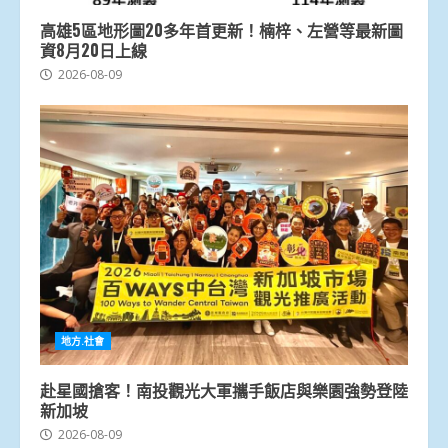
高雄5區地形圖20多年首更新！楠梓、左營等最新圖
資8月20日上線
2026-08-09
地方.社會
赴星國搶客！南投觀光大軍攜手飯店與樂園強勢登陸
新加坡
2026-08-09