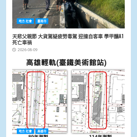
地方.社會
臺南市
天悲父親節 大貨駕疑疲勞毒駕 迎撞自客車 學甲釀A1
死亡車禍
2026-08-09
地方.社會
高雄市