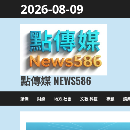
Skip
2026-08-09
to
content
點傳媒 NEWS586
頭條
財經
地方.社會
文教.科技
專題
娛