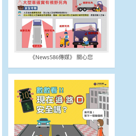
《News586傳媒》 關心您