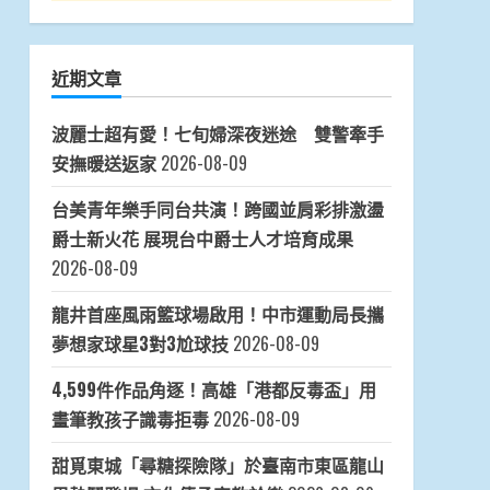
近期文章
波麗士超有愛！七旬婦深夜迷途 雙警牽手
安撫暖送返家
2026-08-09
台美青年樂手同台共演！跨國並肩彩排激盪
爵士新火花 展現台中爵士人才培育成果
2026-08-09
龍井首座風雨籃球場啟用！中市運動局長攜
夢想家球星3對3尬球技
2026-08-09
4,599件作品角逐！高雄「港都反毒盃」用
畫筆教孩子識毒拒毒
2026-08-09
甜覓東城「尋糖探險隊」於臺南市東區龍山