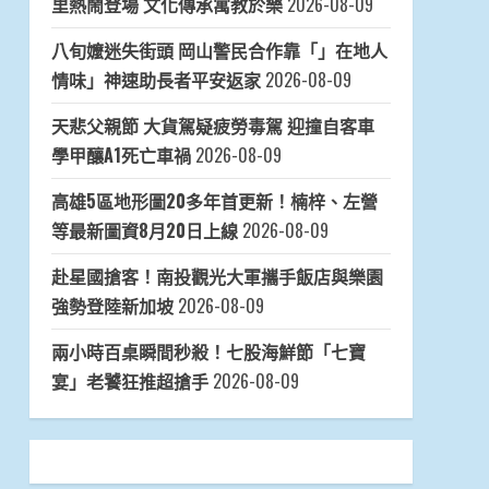
里熱鬧登場 文化傳承寓教於樂
2026-08-09
八旬嬤迷失街頭 岡山警民合作靠「」在地人
情味」神速助長者平安返家
2026-08-09
天悲父親節 大貨駕疑疲勞毒駕 迎撞自客車
學甲釀A1死亡車禍
2026-08-09
高雄5區地形圖20多年首更新！楠梓、左營
等最新圖資8月20日上線
2026-08-09
赴星國搶客！南投觀光大軍攜手飯店與樂園
強勢登陸新加坡
2026-08-09
兩小時百桌瞬間秒殺！七股海鮮節「七寶
宴」老饕狂推超搶手
2026-08-09