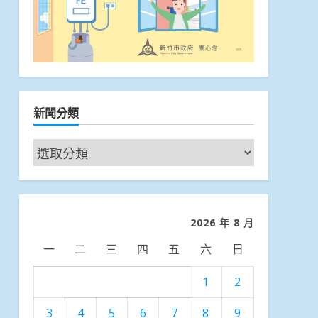
新聞分類
新
聞
分
類
2026 年 8 月
一
二
三
四
五
六
日
1
2
3
4
5
6
7
8
9