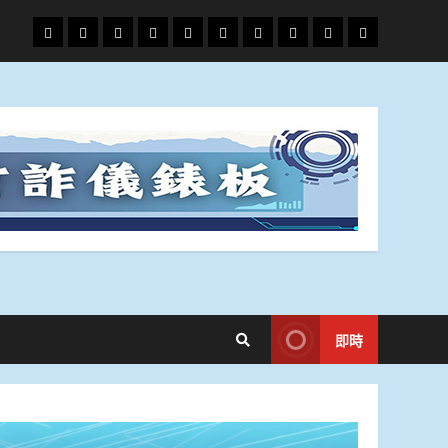
頭
財
地
文
專
娛
政
國
運
生
條
經
方.
教.
題
樂
治
際
動
活
社
科
影
會
技
劇
即時