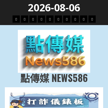
Skip
2026-08-06
to
content
頭
財
地
文
專
娛
政
國
運
生
條
經
方.
教.
題
樂
治
際
動
活
社
科
影
會
技
劇
點傳媒 NEWS586