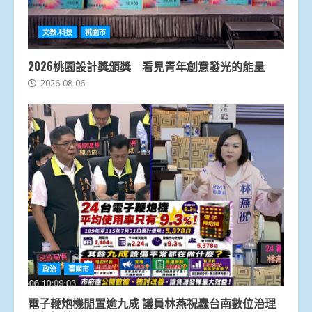
文教.科技
桃園市
2026桃園設計獎頒獎 看見青年創意發光的能量
2026-08-06
政治
臺南市
電子鞭炮機閒置逾九成 議員林燕祝轟台南數位治理