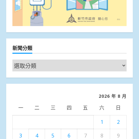
新聞分類
新
聞
分
類
2026 年 8 月
一
二
三
四
五
六
日
1
2
3
4
5
6
7
8
9