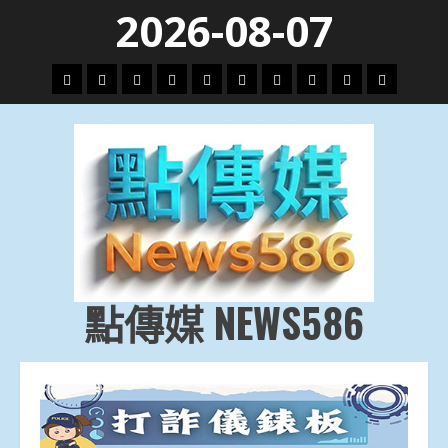
Skip
2026-08-07
to
content
頭
財
地
文
專
娛
政
國
運
生
條
經
方.
教.
題
樂
治
際
動
活
社
科
影
會
技
劇
點傳媒 NEWS586