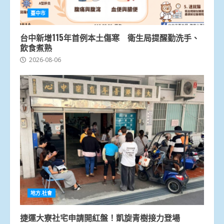
臺中市
台中新增115年首例本土傷寒 衛生局提醒勤洗手、
飲食煮熟
2026-08-06
地方.社會
捷運大寮社宅申請開紅盤！凱旋青樹接力登場