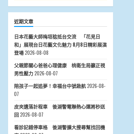
近期文章
日本花藝大師梅垣稔抵台交流 「花見日
和」展現台日花藝文化魅力 8月8日精彩展演
登場
2026-08-08
父親節關心爸爸心理健康 桃衛生局籲正視
男性壓力
2026-08-07
陪孩子一起追夢！幸福台中號啟航
2026-08-
07
皮夾遺落計程車 後湖警電聯熱心運將秒送
回
2026-08-07
看診記錯停車格 後湖警擴大搜尋幫找回機