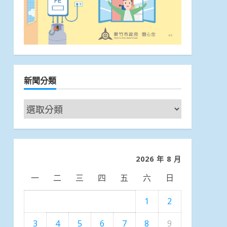
新聞分類
新
聞
分
類
2026 年 8 月
一
二
三
四
五
六
日
1
2
3
4
5
6
7
8
9