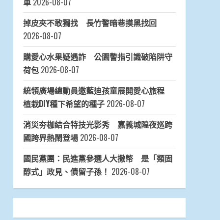
車
2026-08-07
掉皮夾不敢獨找 長竹警暗巷摸黑找回
2026-08-07
購愛心水果疑遇詐 公園警指引識破陷阱守
荷包
2026-08-07
統領廣場總動員邀藍迪孩童展開愛心旅程
植栽DIY種下希望的種子
2026-08-07
消災夯枷結合特技光影秀 嘉義城隍夜巡跨
國跨界熱鬧登場
2026-08-07
國民黨團：民進黨參選人大撒幣 是「類固
醇式」政見、債留子孫！
2026-08-07