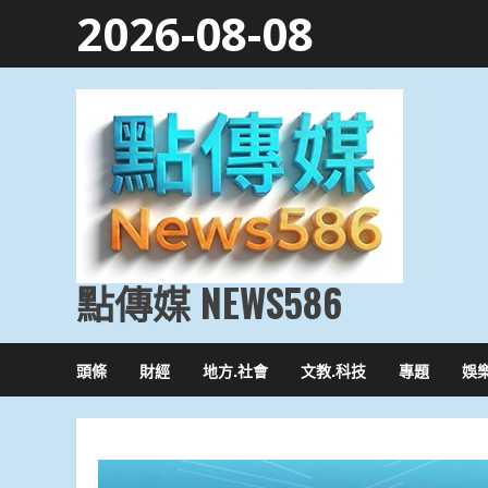
Skip
2026-08-08
to
content
點傳媒 NEWS586
頭條
財經
地方.社會
文教.科技
專題
娛