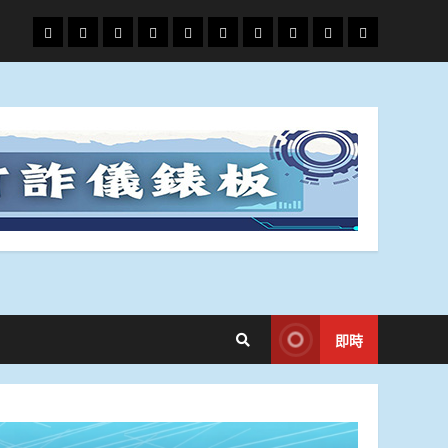
頭
財
地
文
專
娛
政
國
運
生
條
經
方.
教.
題
樂
治
際
動
活
社
科
影
會
技
劇
即時