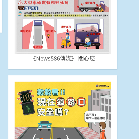
《News586傳媒》 關心您