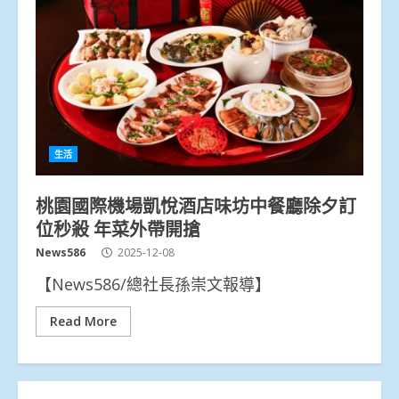
生活
桃園國際機場凱悅酒店味坊中餐廳除夕訂
位秒殺 年菜外帶開搶
News586
2025-12-08
【News586/總社長孫崇文報導】
Read More