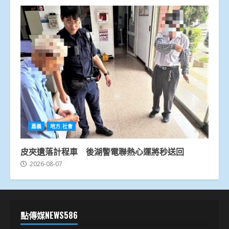
嘉義
地方.社會
皮夾遺落計程車 後湖警電聯熱心運將秒送回
2026-08-07
點傳媒NEWS586