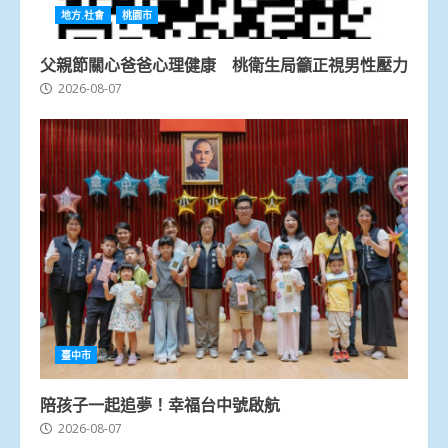
地方.社會
桃園市
父親節關心爸爸心理健康 桃衛生局籲正視男性壓力
2026-08-07
臺中市
陪孩子一起追夢！幸福台中號啟航
2026-08-07