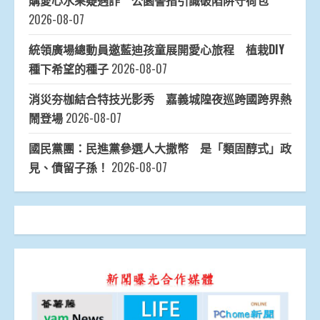
購愛心水果疑遇詐 公園警指引識破陷阱守荷包
2026-08-07
統領廣場總動員邀藍迪孩童展開愛心旅程 植栽DIY
種下希望的種子
2026-08-07
消災夯枷結合特技光影秀 嘉義城隍夜巡跨國跨界熱
鬧登場
2026-08-07
國民黨團：民進黨參選人大撒幣 是「類固醇式」政
見、債留子孫！
2026-08-07