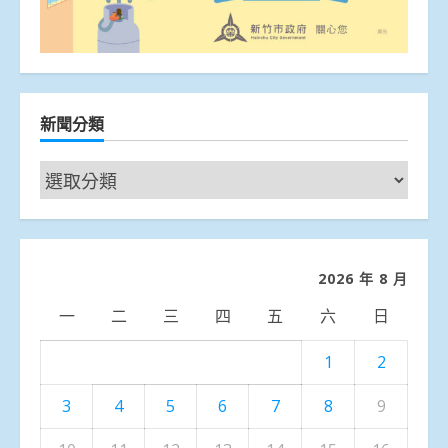
新聞分類
新
聞
分
類
2026 年 8 月
一
二
三
四
五
六
日
1
2
3
4
5
6
7
8
9