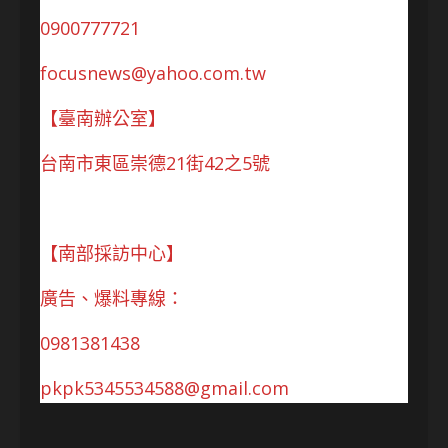
0900777721
focusnews@yahoo.com.tw
【臺南辦公室】
台南市東區崇德21街42之5號
【南部採訪中心】
廣告、爆料專線：
0981381438
pkpk5345534588@gmail.com