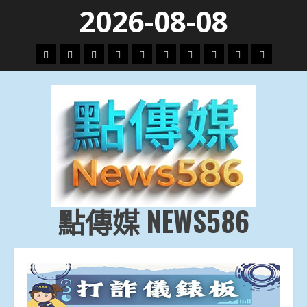
Skip
2026-08-08
to
content
頭
財
地
文
專
娛
政
國
運
生
條
經
方.
教.
題
樂
治
際
動
活
社
科
影
會
技
劇
點傳媒 NEWS586