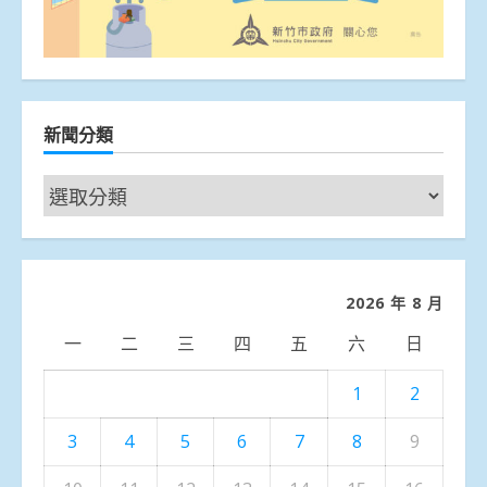
新聞分類
新
聞
分
類
2026 年 8 月
一
二
三
四
五
六
日
1
2
3
4
5
6
7
8
9