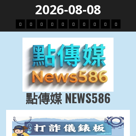
Skip
2026-08-08
to
content
頭
財
地
文
專
娛
政
國
運
生
條
經
方.
教.
題
樂
治
際
動
活
社
科
影
會
技
劇
點傳媒 NEWS586