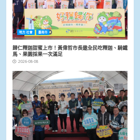
地方.社會
臺南市
歸仁釋迦甜蜜上市！黃偉哲市長邀全民吃釋迦、騎鐵
馬、果園採果一次滿足
2026-08-08