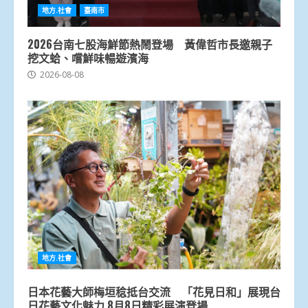
地方.社會
臺南市
2026台南七股海鮮節熱鬧登場 黃偉哲市長邀親子
挖文蛤、嚐鮮味暢遊濱海
2026-08-08
地方.社會
日本花藝大師梅垣稔抵台交流 「花見日和」展現台
日花藝文化魅力 8月8日精彩展演登場