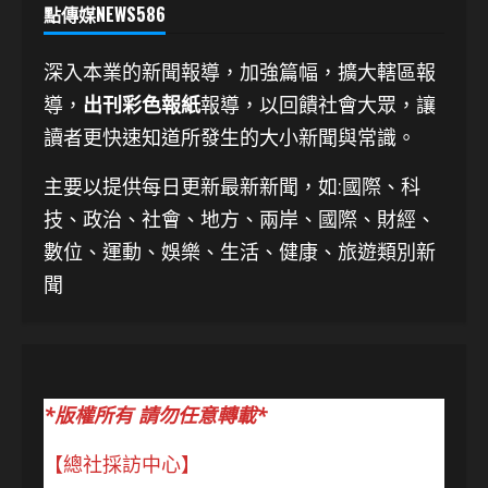
點傳媒NEWS586
深入本業的新聞報導，加強篇幅，擴大轄區報
導，
出刊彩色報紙
報導，以回饋社會大眾，讓
讀者更快速知道所發生的大小新聞與常識。
主要以提供每日更新最新新聞
，如:國際、科
技、
政治、社會、地方、兩岸、國際、財經、
數位、運動、娛樂、生活、健康、旅遊類別新
聞
*版權所有 請勿任意轉載*
【總社採訪中心】