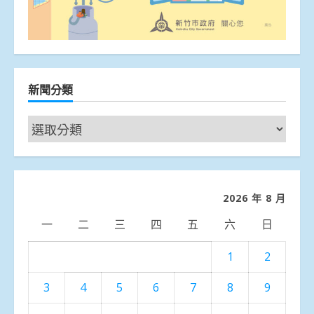
新聞分類
新
聞
分
類
2026 年 8 月
一
二
三
四
五
六
日
1
2
3
4
5
6
7
8
9