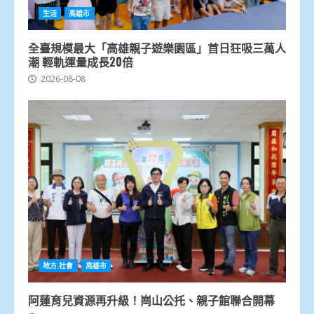
生活
高雄市
全臺規模最大「高雄親子遊樂園區」首日狂吸三萬人
潮 輕軌運量成長20倍
2026-08-08
地方.社會
高雄市
阿蓮育兒資源再升級！崗山公托、親子館聯合開幕