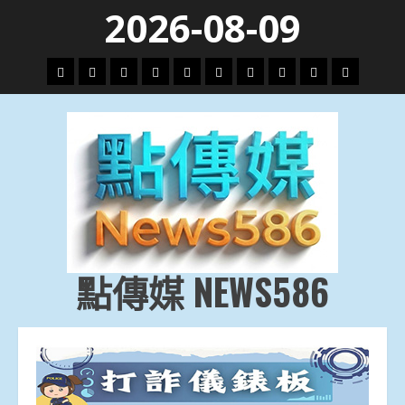
Skip
2026-08-09
to
content
頭
財
地
文
專
娛
政
國
運
生
條
經
方.
教.
題
樂
治
際
動
活
社
科
影
會
技
劇
點傳媒 NEWS586