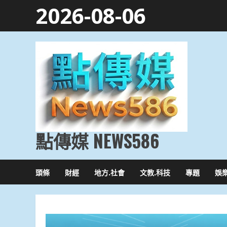
Skip
2026-08-06
to
content
點傳媒 NEWS586
頭條
財經
地方.社會
文教.科技
專題
娛