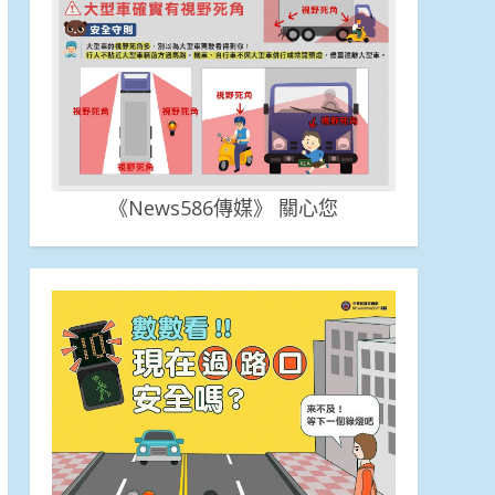
《News586傳媒》 關心您