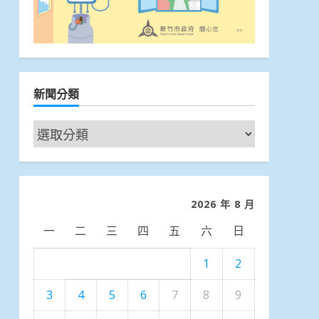
新聞分類
新
聞
分
類
2026 年 8 月
一
二
三
四
五
六
日
1
2
3
4
5
6
7
8
9