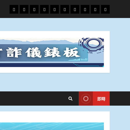
頭
財
地
文
專
娛
政
國
運
生
條
經
方.
教.
題
樂
治
際
動
活
社
科
影
會
技
劇
即時