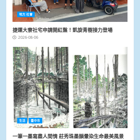
地方.社會
捷運大寮社宅申請開紅盤！凱旋青樹接力登場
2026-08-06
生活
臺中市
一筆一墨寫盡人間情 莊秀珠墨韻暈染生命最美風景