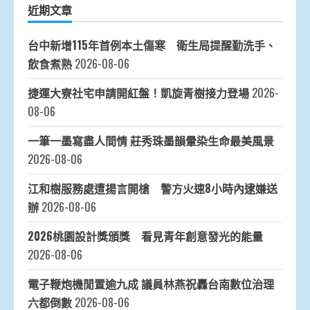
近期文章
台中新增115年首例本土傷寒 衛生局提醒勤洗手、
飲食煮熟
2026-08-06
捷運大寮社宅申請開紅盤！凱旋青樹接力登場
2026-
08-06
一筆一墨寫盡人間情 莊秀珠墨韻暈染生命最美風景
2026-08-06
江和樹服務處遭揚言開槍 警方火速8小時內逮嫌送
辦
2026-08-06
2026桃園設計獎頒獎 看見青年創意發光的能量
2026-08-06
電子鞭炮機閒置逾九成 議員林燕祝轟台南數位治理
六都倒數
2026-08-06