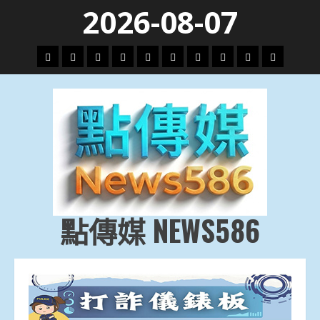
Skip
2026-08-07
to
content
頭
財
地
文
專
娛
政
國
運
生
條
經
方.
教.
題
樂
治
際
動
活
社
科
影
會
技
劇
點傳媒 NEWS586