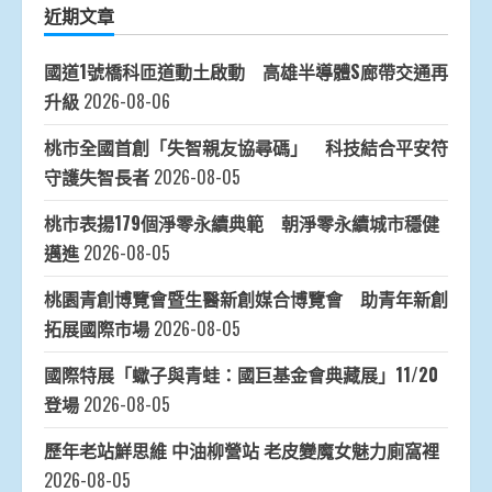
近期文章
國道1號橋科匝道動土啟動 高雄半導體S廊帶交通再
升級
2026-08-06
桃市全國首創「失智親友協尋碼」 科技結合平安符
守護失智長者
2026-08-05
桃市表揚179個淨零永續典範 朝淨零永續城市穩健
邁進
2026-08-05
桃園青創博覽會暨生醫新創媒合博覽會 助青年新創
拓展國際市場
2026-08-05
國際特展「蠍子與青蛙：國巨基金會典藏展」11/20
登場
2026-08-05
歷年老站鮮思維 中油柳營站 老皮變魔女魅力廁窩裡
2026-08-05