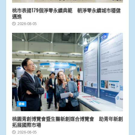
桃市表揚179個淨零永續典範 朝淨零永續城市穩健
邁進
2026-08-05
頭條
桃園青創博覽會暨生醫新創媒合博覽會 助青年新創
拓展國際市場
2026-08-05