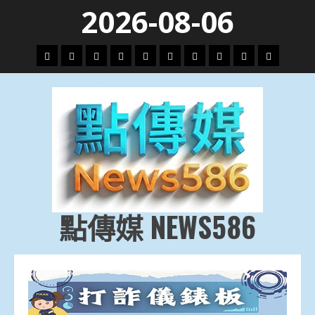
Skip
2026-08-06
to
content
頭
財
地
文
專
娛
政
國
運
生
條
經
方.
教.
題
樂
治
際
動
活
社
科
影
會
技
劇
點傳媒 NEWS586