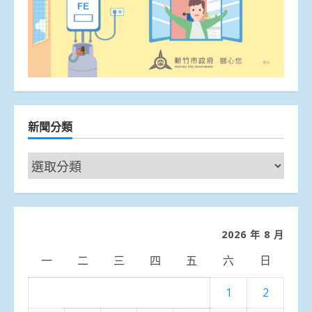
新聞分類
新
聞
分
類
2026 年 8 月
一
二
三
四
五
六
日
1
2