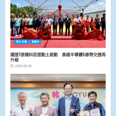
地方.社會
高雄市
國道1號橋科匝道動土啟動 高雄半導體S廊帶交通再
升級
2026-08-06