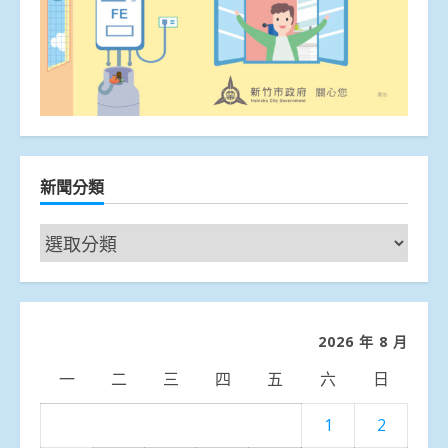
新聞分類
新
聞
分
類
2026 年 8 月
一
二
三
四
五
六
日
1
2