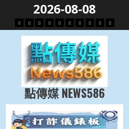
Skip
2026-08-08
to
content
頭
財
地
文
專
娛
政
國
運
生
條
經
方.
教.
題
樂
治
際
動
活
社
科
影
會
技
劇
點傳媒 NEWS586