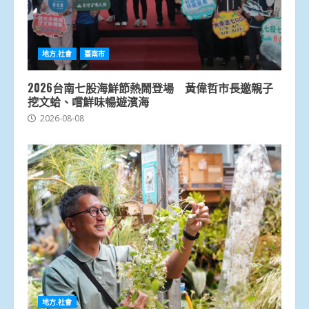
地方.社會
臺南市
2026台南七股海鮮節熱鬧登場 黃偉哲市長邀親子
挖文蛤、嚐鮮味暢遊濱海
2026-08-08
地方.社會