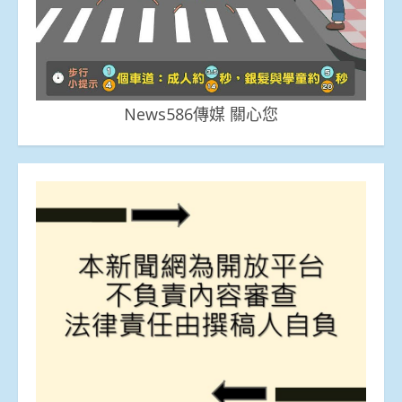
News586傳媒 關心您