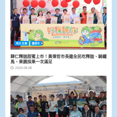
地方.社會
臺南市
歸仁釋迦甜蜜上市！黃偉哲市長邀全民吃釋迦、騎鐵
馬、果園採果一次滿足
2026-08-08