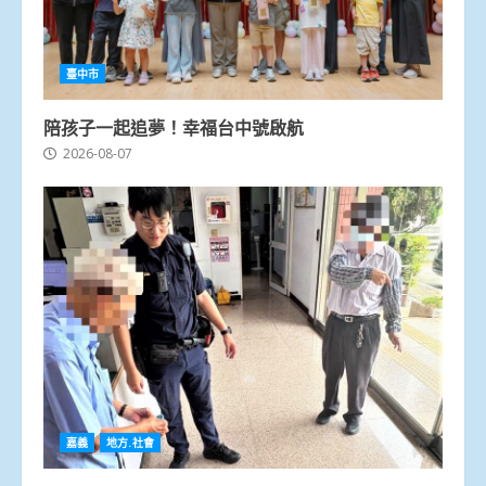
臺中市
陪孩子一起追夢！幸福台中號啟航
2026-08-07
嘉義
地方.社會