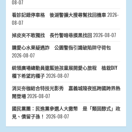
08-07
看診記錯停車格 後湖警擴大搜尋幫找回機車
2026-
08-07
掉皮夾不敢獨找 長竹警暗巷摸黑找回
2026-08-07
購愛心水果疑遇詐 公園警指引識破陷阱守荷包
2026-08-07
統領廣場總動員邀藍迪孩童展開愛心旅程 植栽DIY
種下希望的種子
2026-08-07
消災夯枷結合特技光影秀 嘉義城隍夜巡跨國跨界熱
鬧登場
2026-08-07
國民黨團：民進黨參選人大撒幣 是「類固醇式」政
見、債留子孫！
2026-08-07