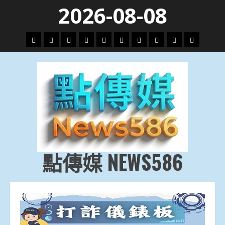
Skip
2026-08-08
to
content
頭
財
地
文
專
娛
政
國
運
生
條
經
方.
教.
題
樂
治
際
動
活
社
科
影
會
技
劇
點傳媒 NEWS586