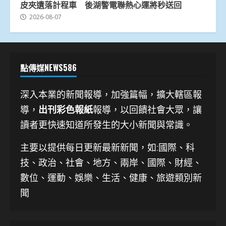
皮夾遺落計程車 後湖警電聯熱心運將秒送回
2026-08-07
點傳媒NEWS586
深入本業的新聞報導，加強篇幅，擴大轄區報
導，
出刊彩色報紙
報導，以回饋社會大眾，讓
讀者更快速知道所發生的大小新聞與常識。
主要以提供每日更新最新新聞
，如:國際、科
技、
政治、社會、地方、兩岸、國際、財經、
數位、運動、娛樂、生活、健康、旅遊類別新
聞