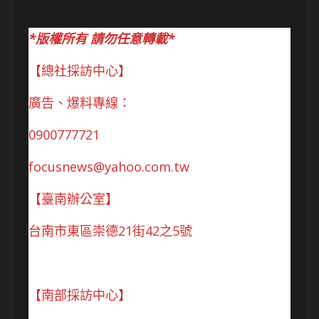
*版權所有 請勿任意轉載*
【總社採訪中心】
廣告、爆料專線：
0900777721
focusnews@yahoo.com.tw
【臺南辦公室】
台南市東區崇德21街42之5號
【南部採訪中心】