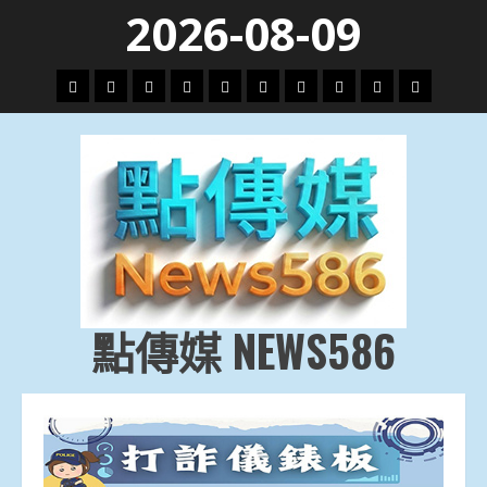
Skip
2026-08-09
to
content
頭
財
地
文
專
娛
政
國
運
生
條
經
方.
教.
題
樂
治
際
動
活
社
科
影
會
技
劇
點傳媒 NEWS586