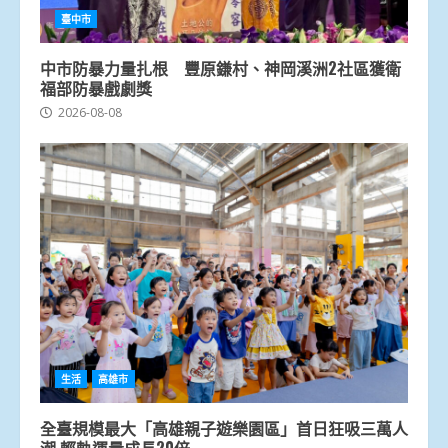
臺中市
中市防暴力量扎根 豐原鎌村、神岡溪洲2社區獲衛
福部防暴戲劇獎
2026-08-08
生活
高雄市
全臺規模最大「高雄親子遊樂園區」首日狂吸三萬人