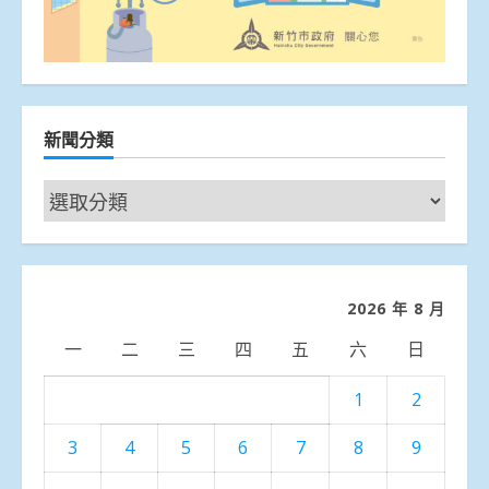
新聞分類
新
聞
分
類
2026 年 8 月
一
二
三
四
五
六
日
1
2
3
4
5
6
7
8
9