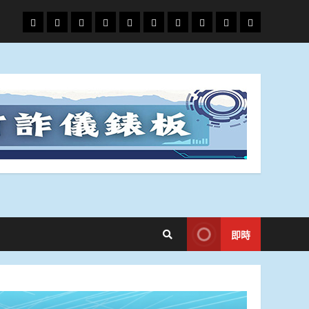
頭
財
地
文
專
娛
政
國
運
生
條
經
方.
教.
題
樂
治
際
動
活
社
科
影
會
技
劇
即時