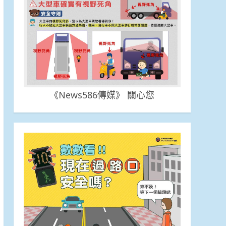
《News586傳媒》 關心您