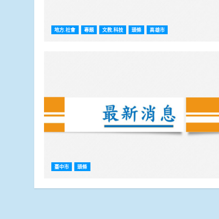
地方.社會
專題
文教.科技
頭條
高雄市
臺中市
頭條