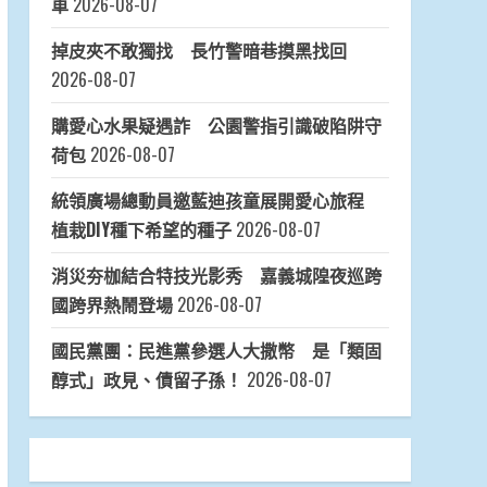
車
2026-08-07
掉皮夾不敢獨找 長竹警暗巷摸黑找回
2026-08-07
購愛心水果疑遇詐 公園警指引識破陷阱守
荷包
2026-08-07
統領廣場總動員邀藍迪孩童展開愛心旅程
植栽DIY種下希望的種子
2026-08-07
消災夯枷結合特技光影秀 嘉義城隍夜巡跨
國跨界熱鬧登場
2026-08-07
國民黨團：民進黨參選人大撒幣 是「類固
醇式」政見、債留子孫！
2026-08-07