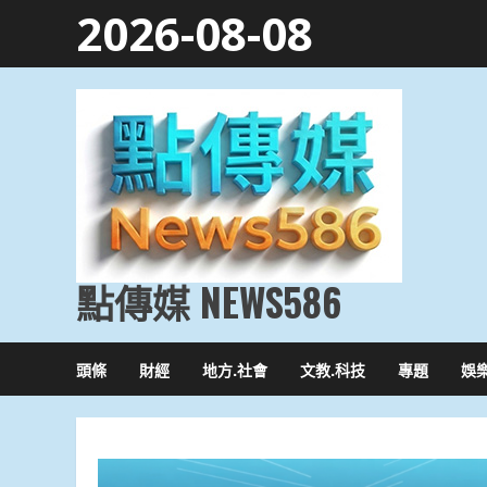
Skip
2026-08-08
to
content
點傳媒 NEWS586
頭條
財經
地方.社會
文教.科技
專題
娛