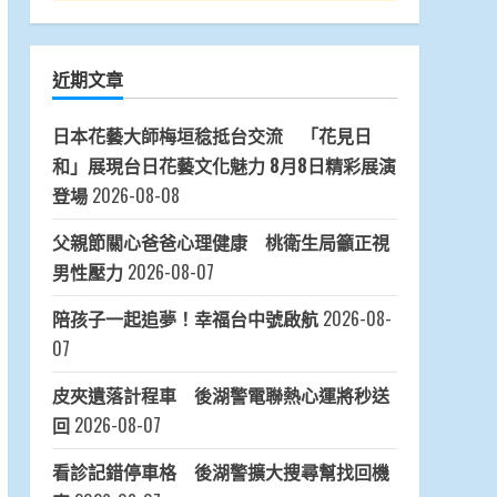
近期文章
日本花藝大師梅垣稔抵台交流 「花見日
和」展現台日花藝文化魅力 8月8日精彩展演
登場
2026-08-08
父親節關心爸爸心理健康 桃衛生局籲正視
男性壓力
2026-08-07
陪孩子一起追夢！幸福台中號啟航
2026-08-
07
皮夾遺落計程車 後湖警電聯熱心運將秒送
回
2026-08-07
看診記錯停車格 後湖警擴大搜尋幫找回機