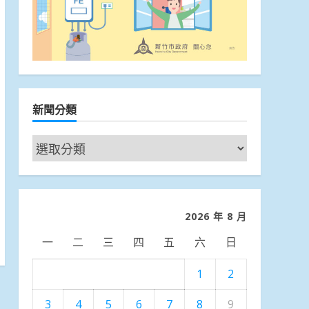
新聞分類
新
聞
分
類
2026 年 8 月
一
二
三
四
五
六
日
1
2
3
4
5
6
7
8
9