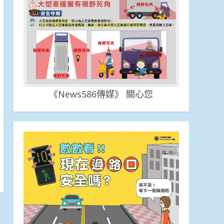
《News586傳媒》 關心您