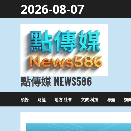
Skip
2026-08-07
to
content
點傳媒 NEWS586
頭條
財經
地方.社會
文教.科技
專題
娛