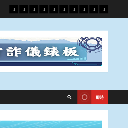
頭
財
地
文
專
娛
政
國
運
生
條
經
方.
教.
題
樂
治
際
動
活
社
科
影
會
技
劇
即時