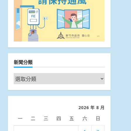
新聞分類
新
聞
分
類
2026 年 8 月
一
二
三
四
五
六
日