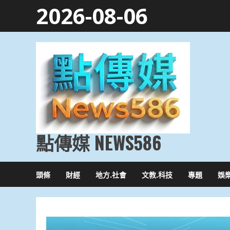
Skip
2026-08-06
to
content
點傳媒 NEWS586
頭條
財經
地方.社會
文教.科技
專題
娛