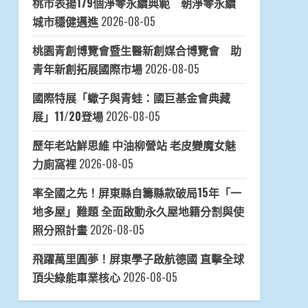
桃市表揚179個淨零永續典範 朝淨零永續
城市穩健邁進
2026-08-05
桃園青創博覽會暨生醫新創媒合博覽會 助
青年新創拓展國際市場
2026-08-05
國際特展「蠍子與青蛙：國巨基金會典藏
展」11/20登場
2026-08-05
歷年老站鮮思維 中油柳營站 老皮變魔女魅
力廁窩裡
2026-08-05
率全國之先！屏東縣自籌縣款破局15年「一
地多屋」難題 全面啟動永久屋地籍分割與使
照分照計畫
2026-08-05
飛躍萬里圓夢！屏東學子啟航德國 直擊全球
頂尖綠能車業核心
2026-08-05