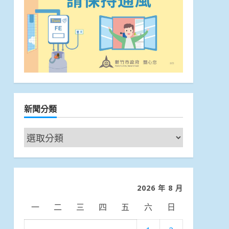
新聞分類
新
聞
分
類
2026 年 8 月
一
二
三
四
五
六
日