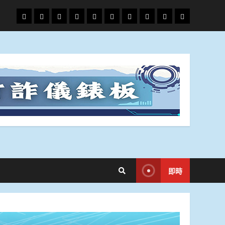
頭
財
地
文
專
娛
政
國
運
生
條
經
方.
教.
題
樂
治
際
動
活
社
科
影
會
技
劇
即時