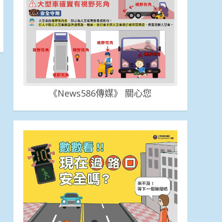
《News586傳媒》 關心您