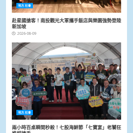
地方.社會
赴星國搶客！南投觀光大軍攜手飯店與樂園強勢登陸
新加坡
2026-08-09
地方.社會
兩小時百桌瞬間秒殺！七股海鮮節「七寶宴」老饕狂