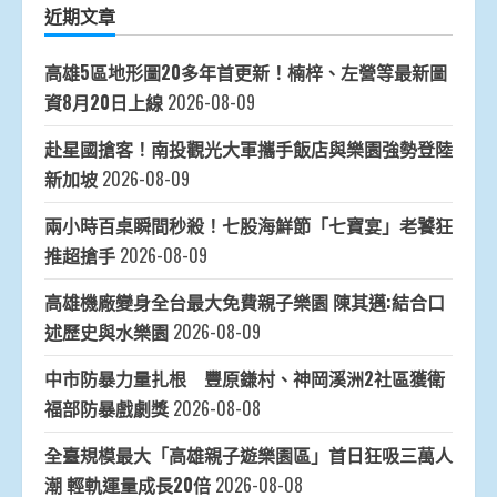
近期文章
高雄5區地形圖20多年首更新！楠梓、左營等最新圖
資8月20日上線
2026-08-09
赴星國搶客！南投觀光大軍攜手飯店與樂園強勢登陸
新加坡
2026-08-09
兩小時百桌瞬間秒殺！七股海鮮節「七寶宴」老饕狂
推超搶手
2026-08-09
高雄機廠變身全台最大免費親子樂園 陳其邁:結合口
述歷史與水樂園
2026-08-09
中市防暴力量扎根 豐原鎌村、神岡溪洲2社區獲衛
福部防暴戲劇獎
2026-08-08
全臺規模最大「高雄親子遊樂園區」首日狂吸三萬人
潮 輕軌運量成長20倍
2026-08-08