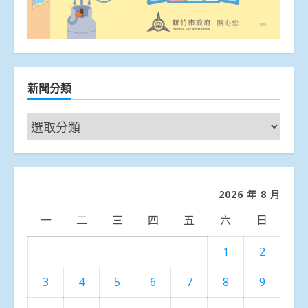
新聞分類
新
聞
分
類
2026 年 8 月
一
二
三
四
五
六
日
1
2
3
4
5
6
7
8
9