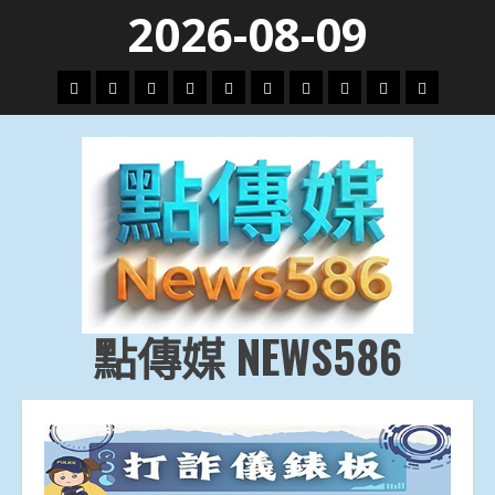
Skip
2026-08-09
to
content
頭
財
地
文
專
娛
政
國
運
生
條
經
方.
教.
題
樂
治
際
動
活
社
科
影
會
技
劇
點傳媒 NEWS586