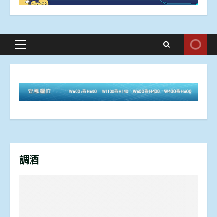
Primary
Menu
調酒