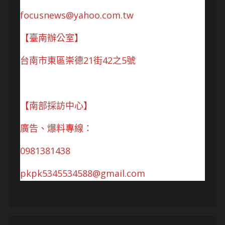
focusnews@yahoo.com.tw
【臺南辦公室】
台南市東區崇德21街42之5號
【南部採訪中心】
廣告、爆料專線：
0981381438
pkpk5345534588@gmail.com