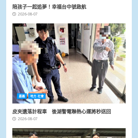
陪孩子一起追夢！幸福台中號啟航
2026-08-07
嘉義
地方.社會
皮夾遺落計程車 後湖警電聯熱心運將秒送回
2026-08-07