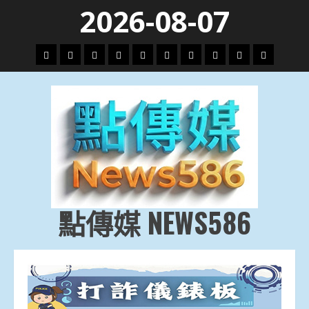
Skip
2026-08-07
to
content
頭
財
地
文
專
娛
政
國
運
生
條
經
方.
教.
題
樂
治
際
動
活
社
科
影
會
技
劇
點傳媒 NEWS586