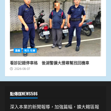
嘉義
地方.社會
看診記錯停車格 後湖警擴大搜尋幫找回機車
2026-08-07
點傳媒NEWS586
深入本業的新聞報導，加強篇幅，擴大轄區報