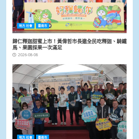
地方.社會
臺南市
歸仁釋迦甜蜜上市！黃偉哲市長邀全民吃釋迦、騎鐵
馬、果園採果一次滿足
2026-08-08
地方.社會
臺南市