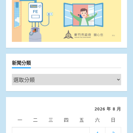
新聞分類
新
聞
分
類
2026 年 8 月
一
二
三
四
五
六
日