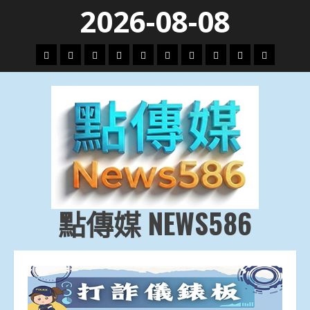
Skip
2026-08-08
to
content
頭
財
地
文
專
娛
政
國
運
生
條
經
方.
教.
題
樂
治
際
動
活
社
科
影
會
技
劇
點傳媒 NEWS586