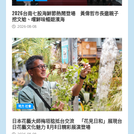
2026台南七股海鮮節熱鬧登場 黃偉哲市長邀親子
挖文蛤、嚐鮮味暢遊濱海
2026-08-08
地方.社會
日本花藝大師梅垣稔抵台交流 「花見日和」展現台
日花藝文化魅力 8月8日精彩展演登場