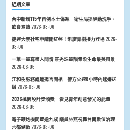
近期文章
台中新增115年首例本土傷寒 衛生局提醒勤洗手、
飲食煮熟
2026-08-06
捷運大寮社宅申請開紅盤！凱旋青樹接力登場
2026-
08-06
一筆一墨寫盡人間情 莊秀珠墨韻暈染生命最美風景
2026-08-06
江和樹服務處遭揚言開槍 警方火速8小時內逮嫌送
辦
2026-08-06
2026桃園設計獎頒獎 看見青年創意發光的能量
2026-08-06
電子鞭炮機閒置逾九成 議員林燕祝轟台南數位治理
六都倒數
2026-08-06