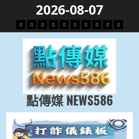
Skip
2026-08-07
to
content
頭
財
地
文
專
娛
政
國
運
生
條
經
方.
教.
題
樂
治
際
動
活
社
科
影
會
技
劇
點傳媒 NEWS586