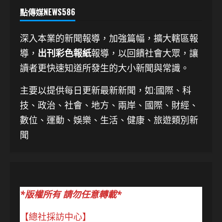
點傳媒NEWS586
深入本業的新聞報導，加強篇幅，擴大轄區報
導，
出刊彩色報紙
報導，以回饋社會大眾，讓
讀者更快速知道所發生的大小新聞與常識。
主要以提供每日更新最新新聞
，如:國際、科
技、
政治、社會、地方、兩岸、國際、財經、
數位、運動、娛樂、生活、健康、旅遊類別新
聞
*版權所有 請勿任意轉載*
【總社採訪中心】