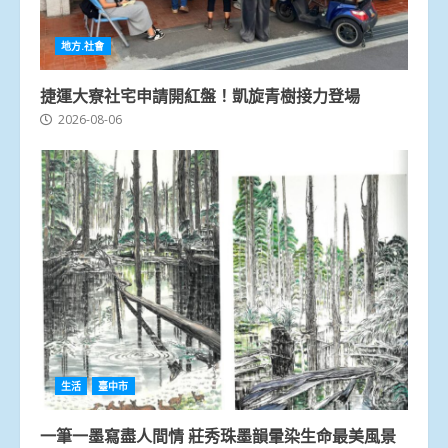
地方.社會
捷運大寮社宅申請開紅盤！凱旋青樹接力登場
2026-08-06
生活
臺中市
一筆一墨寫盡人間情 莊秀珠墨韻暈染生命最美風景