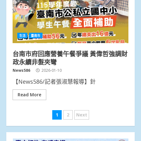
生活
臺南市
台南市府回應營養午餐爭議 黃偉哲強調財
政永續非髮夾彎
News586
2026-01-10
【News586/記者張淑慧報導】針
Read More
文
1
2
Next
章
分