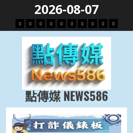
Skip
2026-08-07
to
content
頭
財
地
文
專
娛
政
國
運
生
條
經
方.
教.
題
樂
治
際
動
活
社
科
影
會
技
劇
點傳媒 NEWS586