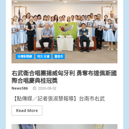
台灣新聞網
地方.社會
臺南市
右武衛合唱團揚威匈牙利 勇奪布達佩斯國
際合唱慶典桂冠獎
News586
2026-08-02
【點傳媒／記者張淑慧報導】台南市右武
Read More