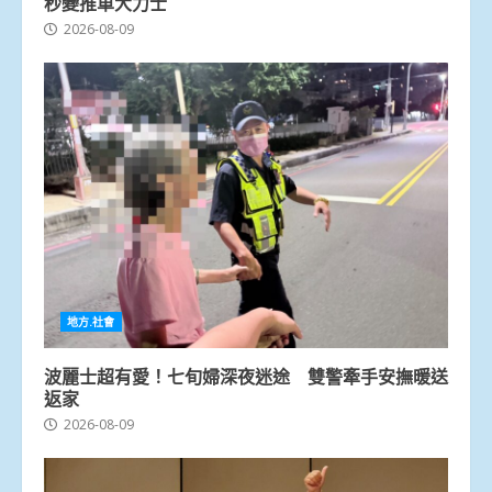
秒變推車大力士
2026-08-09
地方.社會
波麗士超有愛！七旬婦深夜迷途 雙警牽手安撫暖送
返家
2026-08-09