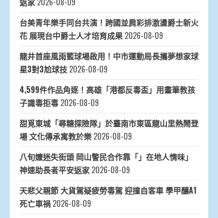
返家
2026-08-09
台美青年樂手同台共演！跨國並肩彩排激盪爵士新火
花 展現台中爵士人才培育成果
2026-08-09
龍井首座風雨籃球場啟用！中市運動局長攜夢想家球
星3對3尬球技
2026-08-09
4,599件作品角逐！高雄「港都反毒盃」用畫筆教孩
子識毒拒毒
2026-08-09
甜覓東城「尋糖探險隊」於臺南市東區龍山里熱鬧登
場 文化傳承寓教於樂
2026-08-09
八旬嬤迷失街頭 岡山警民合作靠「」在地人情味」
神速助長者平安返家
2026-08-09
天悲父親節 大貨駕疑疲勞毒駕 迎撞自客車 學甲釀A1
死亡車禍
2026-08-09