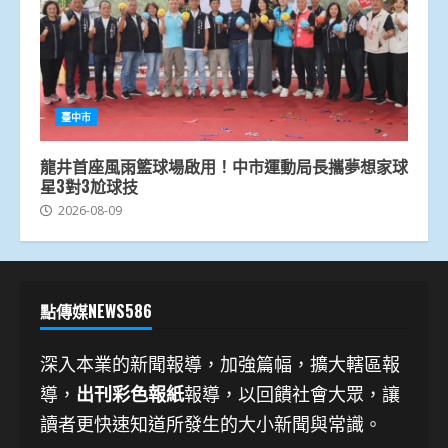
臺中市
龍井首座風雨籃球場啟用！中市運動局長攜夢想家球
星3對3尬球技
2026-08-09
點傳媒NEWS586
深入本業的新聞報導，加強篇幅，擴大轄區報
導，
出刊彩色報紙
報導，以回饋社會大眾，讓
讀者更快速知道所發生的大小新聞與常識。