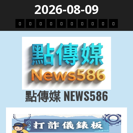
Skip
2026-08-09
to
content
頭
財
地
文
專
娛
政
國
運
生
條
經
方.
教.
題
樂
治
際
動
活
社
科
影
會
技
劇
點傳媒 NEWS586