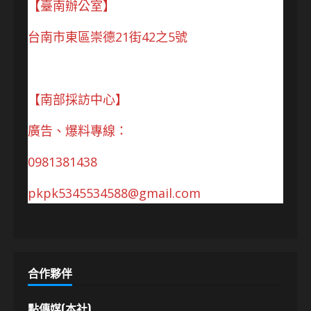
【臺南辦公室】
台南市東區崇德21街42之5號
【南部採訪中心】
廣告、爆料專線：
0981381438
pkpk5345534588@gmail.com
合作夥伴
點傳媒(本社)