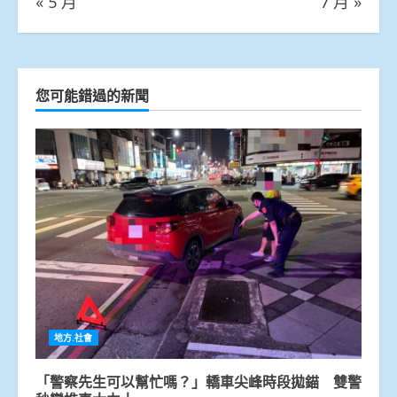
« 5 月
7 月 »
您可能錯過的新聞
地方.社會
「警察先生可以幫忙嗎？」轎車尖峰時段拋錨 雙警