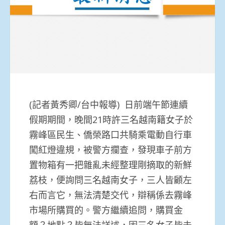
(記者黃秀卿/台中報導) 日前端午節連續
假期期間，晚間21時許三名越南籍女子於
霧峰區民生、僑榮路口共騎乘電動自行車
闖紅燈違規，被警方攔查，發現車子前方
置物箱有一把雜亂未經整理剛摘取的新鮮
荔枝，便詢問三名越南女子，三人皆顧左
右而言它，無法清楚交代，辯稱係去霧峰
市場所購買的。警方繼續追問，購買金
額？地點？皆無法詳述，因三名女子皆未