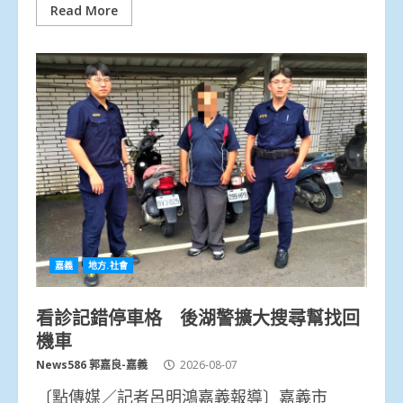
Read More
嘉義
地方.社會
看診記錯停車格 後湖警擴大搜尋幫找回
機車
News586 郭嘉良-嘉義
2026-08-07
〔點傳媒／記者呂明鴻嘉義報導〕嘉義市