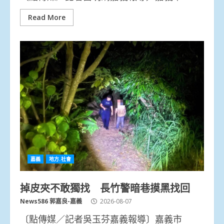
Read More
嘉義
地方.社會
掉皮夾不敢獨找 長竹警暗巷摸黑找回
News586 郭嘉良-嘉義
2026-08-07
〔點傳媒／記者吳玉芬嘉義報導〕嘉義市