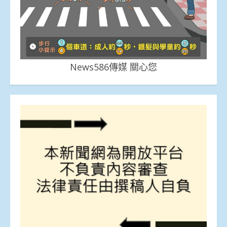
News586傳媒 關心您