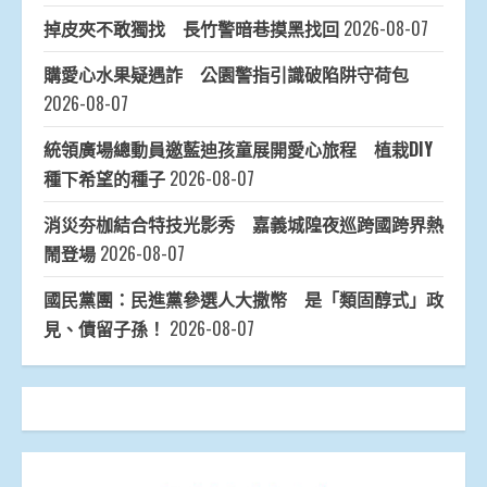
掉皮夾不敢獨找 長竹警暗巷摸黑找回
2026-08-07
購愛心水果疑遇詐 公園警指引識破陷阱守荷包
2026-08-07
統領廣場總動員邀藍迪孩童展開愛心旅程 植栽DIY
種下希望的種子
2026-08-07
消災夯枷結合特技光影秀 嘉義城隍夜巡跨國跨界熱
鬧登場
2026-08-07
國民黨團：民進黨參選人大撒幣 是「類固醇式」政
見、債留子孫！
2026-08-07