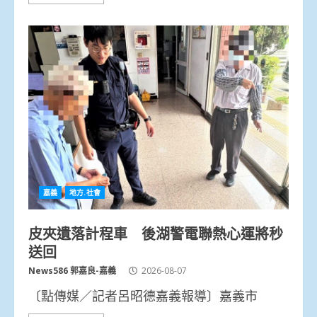
嘉義
地方.社會
皮夾遺落計程車 後湖警電聯熱心運將秒
送回
News586 郭嘉良-嘉義
2026-08-07
〔點傳媒／記者呂昭德嘉義報導〕嘉義市