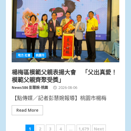
地方.社會
桃園市
楊梅區模範父親表揚大會 「父出真愛！
模範父親齊聚受獎」
News586 彭慧婉-桃園
2026-08-06
【點傳媒／記者彭慧婉報導】桃園市楊梅
Read More
文
1
2
3
4
...
1,679
Next