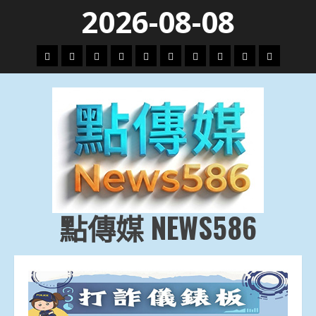
Skip
2026-08-08
to
content
頭
財
地
文
專
娛
政
國
運
生
條
經
方.
教.
題
樂
治
際
動
活
社
科
影
會
技
劇
點傳媒 NEWS586