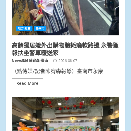
地方.社會
臺南市
高齡獨居嬤外出購物體耗癱軟路邊 永警獲
報扶坐警車暖送家
News586 陳宥森-臺南
2026-08-07
（點傳媒/記者陳宥森報導）臺南市永康
Read More