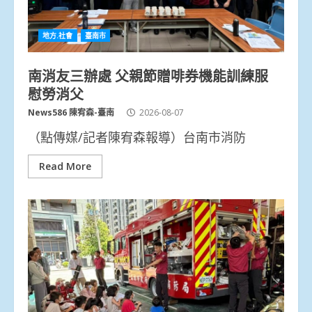
地方.社會
臺南市
南消友三辦處 父親節贈啡券機能訓練服
慰勞消父
News586 陳宥森-臺南
2026-08-07
（點傳媒/記者陳宥森報導）台南市消防
Read More