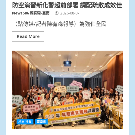
防空演習新化警超前部署 調配疏散成效佳
News586 陳宥森-臺南
2026-08-07
（點傳媒/記者陳宥森報導）為強化全民
Read More
地方.社會
臺南市