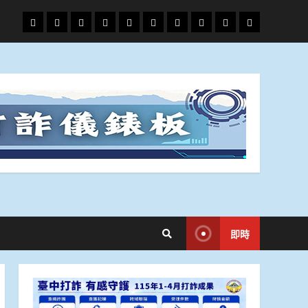
頭
財
地
文
專
娛
政
國
運
生
條
經
方.
教.
題
樂
治
際
動
活
社
科
影
會
技
劇
即時