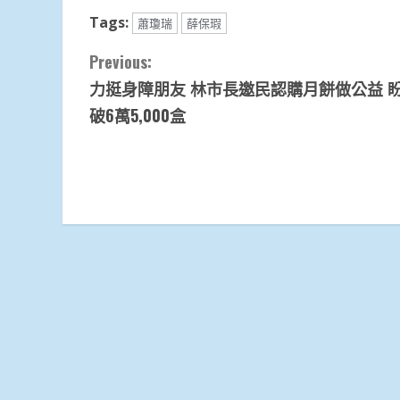
Tags:
蕭瓊瑞
薛保瑕
Continue
Previous:
力挺身障朋友 林市長邀民認購月餅做公益 
Reading
破6萬5,000盒