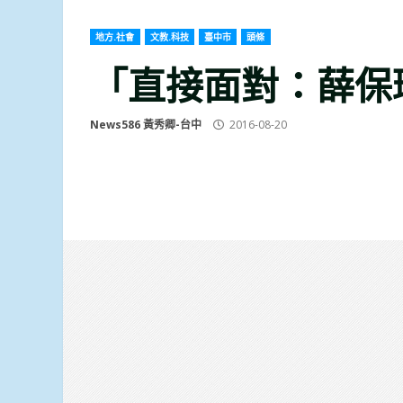
地方.社會
文教.科技
臺中市
頭條
「直接面對：薛保
News586 黃秀卿-台中
2016-08-20