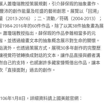
展人蕭瓊瑞教授策展規劃，引介薛保瑕的抽象畫作、
來豐沛的創作能量及旺盛的藝術創思。展覽以「回溯」
13-2016）；二、流動／符碼（2004-2013）；
瑕1984-2016年的60件作品，除了以其38件抽象畫為展
。蕭瓊瑞教授指出，薛保瑕的作品參雜相當多的元
省，並透過繪畫文本的抽象概念展示對生命的關懷。
點滴外，也透過策展方式，展現30多年創作的完整歷
讓視覺符號轉換成對話的文本，讓作品直接與觀者溝
對自己的支持，也感謝許多藏家慷慨借出作品，讓本
次「直接面對」過去的創作。
至106年1月8日，詳細資料請上國美館官網：