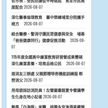
哲市長：全民防護從平時做起 肯定市民高
度配合
2026-08-07
深化醫事倫理教育 臺中榮總埔里分院攜手
檢方
2026-08-07
結合醫療、警消守護民眾健康與安全 埔基
「爸爸健康同行」健康促進活動
2026-08-
07
115年度全國高中廉潔教育研習營成果豐碩
深化廉潔素養、培育品格公民
2026-08-07
南消友三辦處 父親節贈啡券機能訓練服 慰
勞消父
2026-08-07
用母語採訪消防員！左營圖書館夏令營讓學
生化身在地小記者
2026-08-07
颱風「白海豚」來襲 桃園永安漁港星繽樂