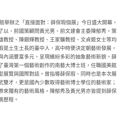
術館舉辦之「直接面對：薛保瑕個展」今日盛大開幕，
了以、前國策顧問黃光男、前文建會主委陳郁秀，策
雄教授、陳銀輝教授、王家驥教授、文貞姬女士等均
瑕是土生土長的臺中人，高中時便決定朝藝術發展，
與內涵豐富多元，呈現繽紛多彩的抽象藝術新貌。薛
了臺灣第一個藝術創作的南藝大博士班，任職國美館
型展覽與國際對話。曾指導薛保瑕、同時也是本次展
武雙才，更是國內少數取得藝術博士學位的藝術家；
帶來獨有的藝術風格。陳郁秀及黃光男亦皆提到薛保
滴歷程。