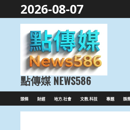
Skip
2026-08-07
to
content
點傳媒 NEWS586
頭條
財經
地方.社會
文教.科技
專題
娛