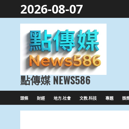
Skip
2026-08-07
to
content
點傳媒 NEWS586
頭條
財經
地方.社會
文教.科技
專題
娛