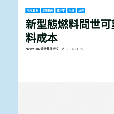
地方.社會
娛樂影劇
臺中市
財經
頭條
新型態燃料問世可
料成本
News586 總社長孫崇文
2016-11-25