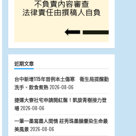
近期文章
台中新增115年首例本土傷寒 衛生局提醒勤
洗手、飲食煮熟
2026-08-06
捷運大寮社宅申請開紅盤！凱旋青樹接力登
場
2026-08-06
一筆一墨寫盡人間情 莊秀珠墨韻暈染生命最
美風景
2026-08-06