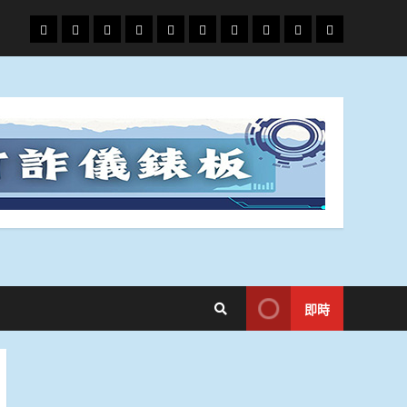
頭
財
地
文
專
娛
政
國
運
生
條
經
方.
教.
題
樂
治
際
動
活
社
科
影
會
技
劇
即時