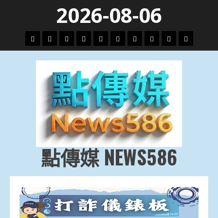
Skip
2026-08-06
to
content
頭
財
地
文
專
娛
政
國
運
生
條
經
方.
教.
題
樂
治
際
動
活
社
科
影
會
技
劇
點傳媒 NEWS586