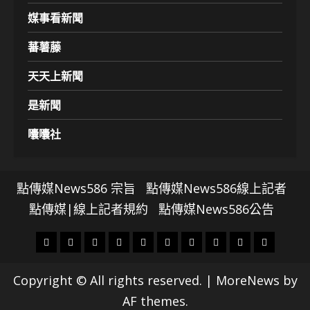
媒事看新聞
蕃薯藤
天天上新聞
是新聞
囔囔社
點傳媒News586 宗旨
點傳媒News586線上記者
點傳媒|線上記者規約
點傳媒News586公告
頭
財
地
文
專
娛
政
國
運
生
條
經
方.
教.
題
樂
治
際
動
活
Copyright © All rights reserved.
|
MoreNews
by
社
科
影
AF themes.
會
技
劇