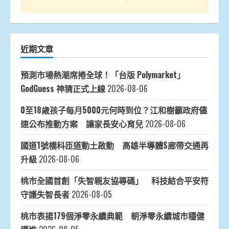
近期文章
預測市場熱潮席捲全球！「台版 Polymarket」
GodGuess 神猜正式上線
2026-08-06
0至18歲孩子每月5000元何時到位？江和樹籲政府儘
速公布推動方案 讓家長安心育兒
2026-08-06
國道1號橋科匝道動土啟動 高雄半導體S廊帶交通再
升級
2026-08-06
桃市全國首創「失智親友協尋碼」 科技結合平安符
守護失智長者
2026-08-05
桃市表揚179個淨零永續典範 朝淨零永續城市穩健