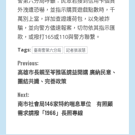
警第六分局呼籲：民眾若接到信用卡個資
外洩遭恐嚇，並指示購買遊戲點數時，千
萬別上當，詳加查證護荷包，以免被詐
騙，並向警方儘速報案，切勿依其指示匯
款，或撥打165或110與警方聯繫。
Tags:
臺南警第六分局
記者張淑慧
Continue
Previous:
高雄市長親至苓雅區請益開講 廣納民意、
Reading
團結共識、完善政策
Next:
南市社會局146家特約喘息單位 有照顧
需求請撥「1966」長照專線