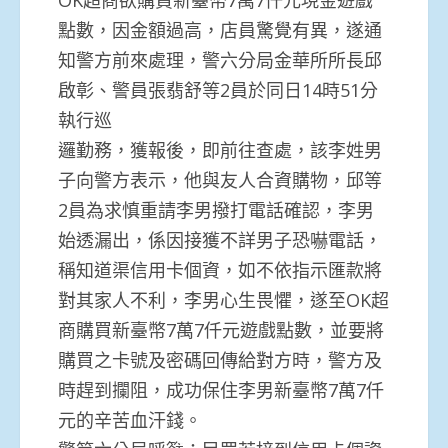
點數，因金額過高，店員驚覺有異，遂通
知警方前來處理，警六分局金華所所長邱
啟彰、警員張翡舒等2員於同日14時51分
執行巡
邏勤務，獲報後，即前往查處，該李姓男
子向警方表示，他與友人合資購物，邱等
2員為求慎重請李男撥打電話確認，李男
始透漏出，係因接獲不詳男子恐嚇電話，
稱知道渠信用卡個資，如不依指示匯款將
對其家人不利，李男心生畏懼，遂至OK超
商購買新臺幣7萬7仟元遊戲點數，並要將
購買之卡號及密碼回傳給對方時，警方及
時趕到攔阻，成功保住李男新臺幣7萬7仟
元的辛苦血汗錢。