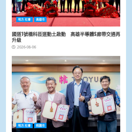
地方.社會
高雄市
國道1號橋科匝道動土啟動 高雄半導體S廊帶交通再
升級
2026-08-06
地方.社會
桃園市