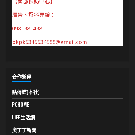
【南部採訪中心】
廣告、爆料專線：
0981381438
pkpk5345534588@gmail.com
合作夥伴
點傳媒(本社)
PCHOME
LIFE生活網
奧丁丁新聞