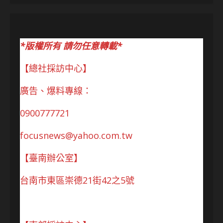
*版權所有 請勿任意轉載*
【總社採訪中心】
廣告、爆料專線：
0900777721
focusnews@yahoo.com.tw
【臺南辦公室】
台南市東區崇德21街42之5號