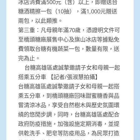
冰店消費滿500元（含）以上，即贈送台
糖酒精擦一包（10抽），滿1,000元贈送
兩包，以此類推。
第三重：凡母親年滿70歲，憑證明文件可
至橋頭糖廠展售中心及旗山冰店等據點免
費領取台糖有機蔬菜一包，數量有限，送
完為止。
台糖高雄區處誠摯邀請子女和母親一起
搭乘五分車 【記者/張淑慧拍攝】
台糖高雄區處誠摯邀請子女和母親一起搭
乘五分車，到橋頭糖廠回味甜蜜糖香與品
嘗清涼冰品，享受自然樹木與歷史氛圍環
繞的悠閒步調，同時，台糖高雄區處配合
政府防疫措施，加強設施定期消毒，並提
供乾洗手、肥皂等防疫用品，為民眾打造