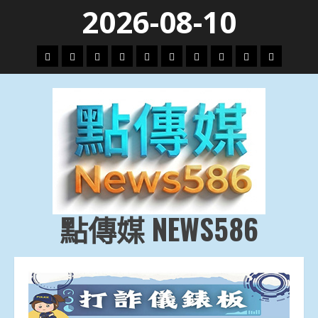
Skip
2026-08-10
to
content
頭
財
地
文
專
娛
政
國
運
生
條
經
方.
教.
題
樂
治
際
動
活
社
科
影
會
技
劇
點傳媒 NEWS586