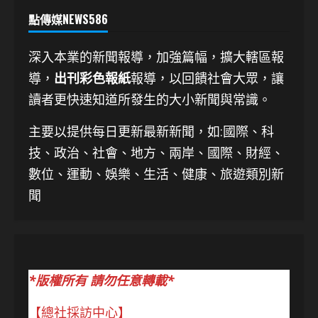
點傳媒NEWS586
深入本業的新聞報導，加強篇幅，擴大轄區報
導，
出刊彩色報紙
報導，以回饋社會大眾，讓
讀者更快速知道所發生的大小新聞與常識。
主要以提供每日更新最新新聞
，如:國際、科
技、
政治、社會、地方、兩岸、國際、財經、
數位、運動、娛樂、生活、健康、旅遊類別新
聞
*版權所有 請勿任意轉載*
【總社採訪中心】