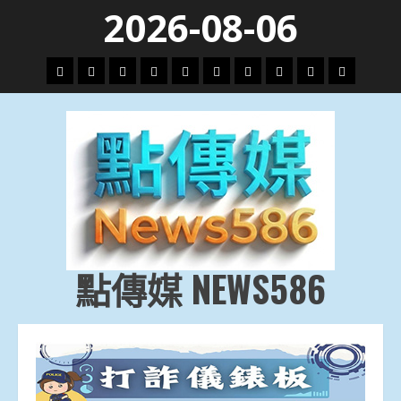
Skip
2026-08-06
to
content
頭
財
地
文
專
娛
政
國
運
生
條
經
方.
教.
題
樂
治
際
動
活
社
科
影
會
技
劇
點傳媒 NEWS586