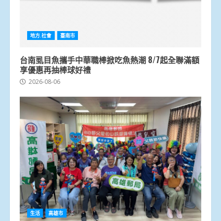
地方.社會
臺南市
台南虱目魚攜手中華職棒掀吃魚熱潮 8/7起全聯滿額
享優惠再抽棒球好禮
2026-08-06
生活
高雄市