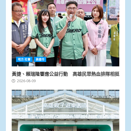
地方.社會
高雄市
黃捷、賴瑞隆響應公益行動 高雄民眾熱血排隊相挺
2026-08-09