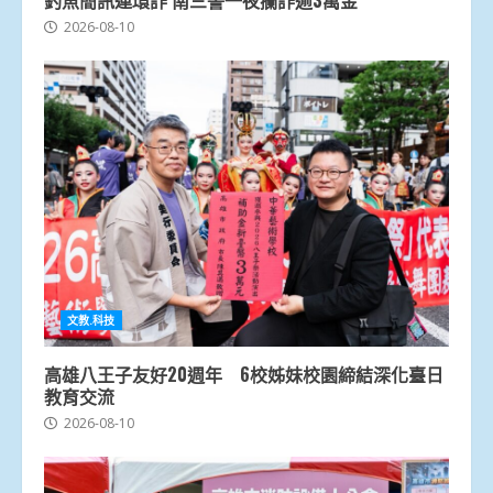
釣魚簡訊連環詐 南三警一夜攔詐逾3萬金
2026-08-10
文教.科技
高雄八王子友好20週年 6校姊妹校園締結深化臺日
教育交流
2026-08-10