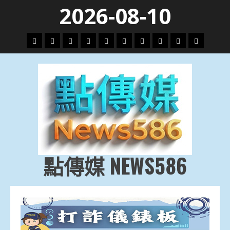
Skip
2026-08-10
to
content
頭
財
地
文
專
娛
政
國
運
生
條
經
方.
教.
題
樂
治
際
動
活
社
科
影
會
技
劇
點傳媒 NEWS586