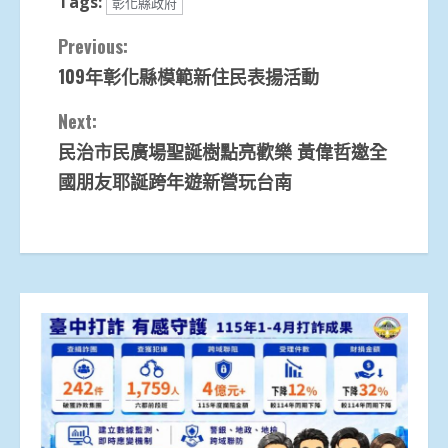
Tags:
彰化縣政府
Continue
Previous:
109年彰化縣模範新住民表揚活動
Reading
Next:
民治市民廣場聖誕樹點亮歡樂 黃偉哲邀全
國朋友耶誕跨年遊新營玩台南