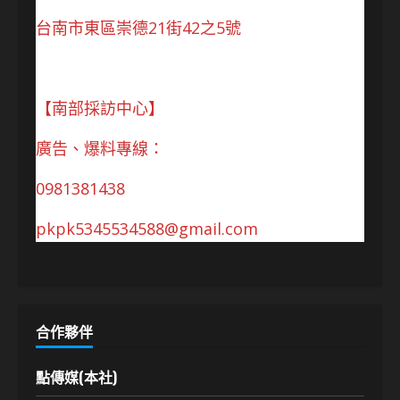
台南市東區崇德21街42之5號
【南部採訪中心】
廣告、爆料專線：
0981381438
pkpk5345534588@gmail.com
合作夥伴
點傳媒(本社)