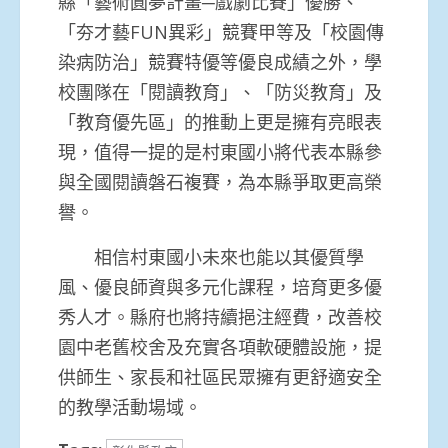
縣「藝術圓夢計畫─戲劇比賽」優勝、
「夯才藝FUN異彩」競賽甲等及「校園傳
染病防治」競賽特優等優良成績之外，學
校團隊在「閱讀教育」、「防災教育」及
「教育優先區」的推動上更是擁有亮眼表
現，值得一提的是村東國小將代表本縣參
與全國閱讀磐石複賽，為本縣爭取更高榮
譽。
相信村東國小未來也能以其優質學
風、優良師資與多元化課程，培育更多優
秀人才。縣府也將持續挹注經費，改善校
園中老舊校舍及充實各項軟硬體設施，提
供師生、家長和社區民眾擁有更舒適安全
的教學活動場域。