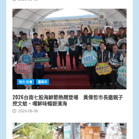
地方.社會
臺南市
2026台南七股海鮮節熱鬧登場 黃偉哲市長邀親子
挖文蛤、嚐鮮味暢遊濱海
2026-08-08