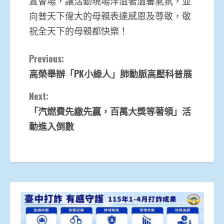
置會場，讓活動現場洋溢著溫馨氣氛，並
向普天下偉大的母親表達感恩及尊敬，敬
祝全天下的母親都快樂！
Continue
Previous:
高榮舉辦「PK小綠人」肺動脈高壓科普展
Reading
Next:
「汽燃費先繳先贏，百萬大獎等著領」活
動進入倒數