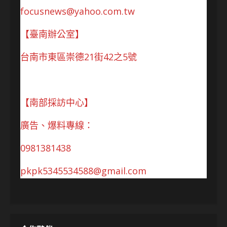
focusnews@yahoo.com.tw
【臺南辦公室】
台南市東區崇德21街42之5號
【南部採訪中心】
廣告、爆料專線：
0981381438
pkpk5345534588@gmail.com