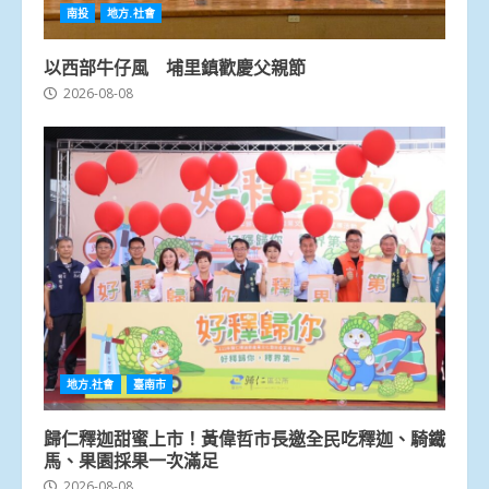
南投
地方.社會
以西部牛仔風 埔里鎮歡慶父親節
2026-08-08
地方.社會
臺南市
歸仁釋迦甜蜜上市！黃偉哲市長邀全民吃釋迦、騎鐵
馬、果園採果一次滿足
2026-08-08