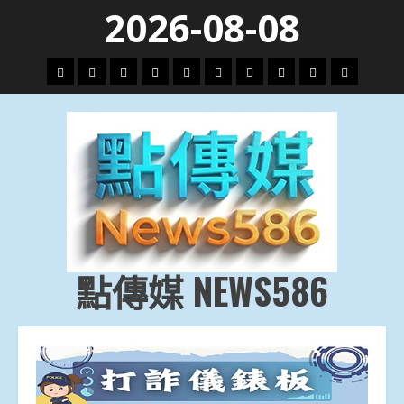
Skip
2026-08-08
to
content
頭
財
地
文
專
娛
政
國
運
生
條
經
方.
教.
題
樂
治
際
動
活
社
科
影
會
技
劇
點傳媒 NEWS586