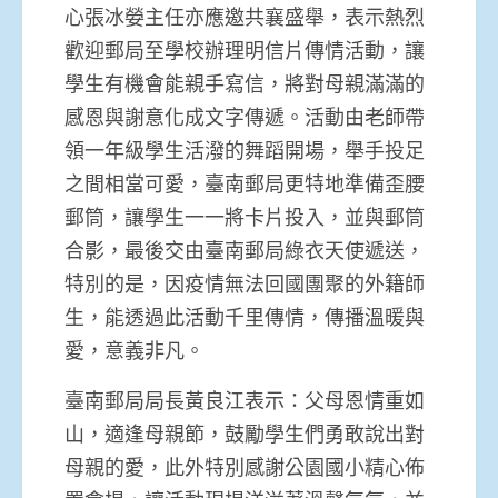
心張冰嫈主任亦應邀共襄盛舉，表示熱烈
歡迎郵局至學校辦理明信片傳情活動，讓
學生有機會能親手寫信，將對母親滿滿的
感恩與謝意化成文字傳遞。活動由老師帶
領一年級學生活潑的舞蹈開場，舉手投足
之間相當可愛，臺南郵局更特地準備歪腰
郵筒，讓學生一一將卡片投入，並與郵筒
合影，最後交由臺南郵局綠衣天使遞送，
特別的是，因疫情無法回國團聚的外籍師
生，能透過此活動千里傳情，傳播溫暖與
愛，意義非凡。
臺南郵局局長黃良江表示：父母恩情重如
山，適逢母親節，鼓勵學生們勇敢說出對
母親的愛，此外特別感謝公園國小精心佈