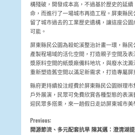
構殘破，開發成本高，不過基於歷史的延續
命，而進行了一場城市再造工程。屏東縣民
留了城市過去的工業歷史遺構，讓這座公園
可能。
屏東縣民公園為殺蛇溪整治計畫一環，縣民
產製程場域的活化空間，打造親子空間及表
漿原料空間的紙漿廠備料地坑，與廢水沈澱
重新塑造舊空間以滿足新需求，打造專屬屏
縣府更持續投注經費於屏東縣民公園辦理市
戶外展演，民眾可免費欣賞各種型態的表演
迎民眾多搭乘，來一趟假日走訪屏東城市美
Continue
Previous:
開源節流、多元配套抗旱 陳其邁：澄清湖
Reading