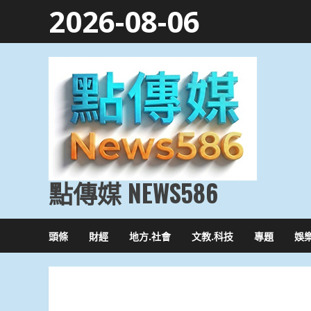
Skip
2026-08-06
to
content
點傳媒 NEWS586
頭條
財經
地方.社會
文教.科技
專題
娛