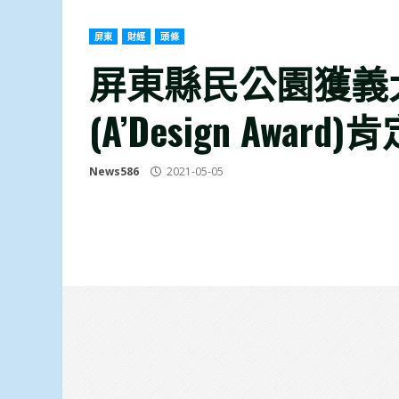
屏東
財經
頭條
屏東縣民公園獲義
(A’Design Award)肯
News586
2021-05-05