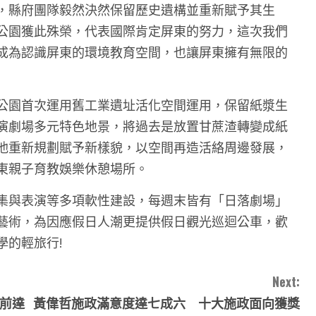
，縣府團隊毅然決然保留歷史遺構並重新賦予其生
公園獲此殊榮，代表國際肯定屏東的努力，這次我們
成為認識屏東的環境教育空間，也讓屏東擁有無限的
公園首次運用舊工業遺址活化空間運用，保留紙漿生
演劇場多元特色地景，將過去是放置甘蔗渣轉變成紙
池重新規劃賦予新樣貌，以空間再造活絡周邊發展，
東親子育教娛樂休憩場所。
集與表演等多項軟性建設，每週末皆有「日落劇場」
藝術，為因應假日人潮更提供假日觀光巡迴公車，歡
學的輕旅行!
Next:
提前達
黃偉哲施政滿意度達七成六 十大施政面向獲獎