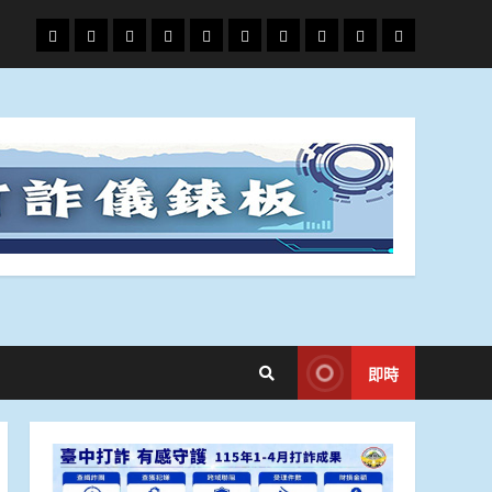
頭
財
地
文
專
娛
政
國
運
生
條
經
方.
教.
題
樂
治
際
動
活
社
科
影
會
技
劇
即時