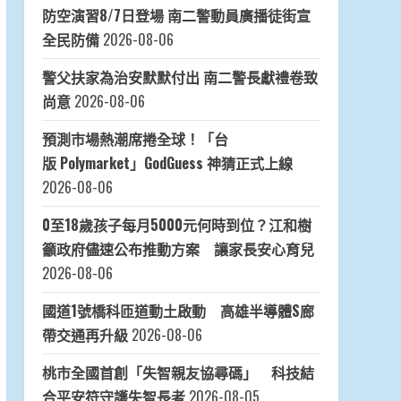
防空演習8/7日登場 南二警動員廣播徒街宣
全民防備
2026-08-06
警父扶家為治安默默付出 南二警長獻禮卷致
尚意
2026-08-06
預測市場熱潮席捲全球！「台
版 Polymarket」GodGuess 神猜正式上線
2026-08-06
0至18歲孩子每月5000元何時到位？江和樹
籲政府儘速公布推動方案 讓家長安心育兒
2026-08-06
國道1號橋科匝道動土啟動 高雄半導體S廊
帶交通再升級
2026-08-06
桃市全國首創「失智親友協尋碼」 科技結
合平安符守護失智長者
2026-08-05