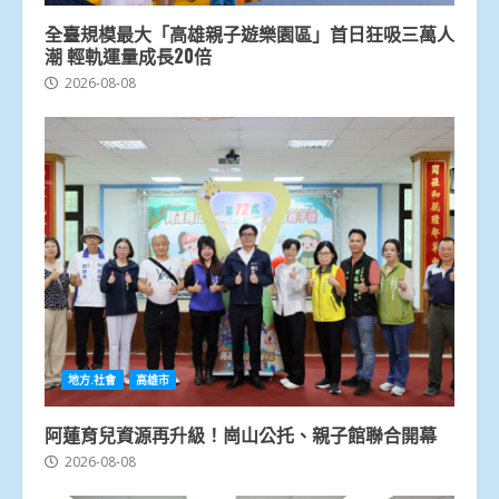
全臺規模最大「高雄親子遊樂園區」首日狂吸三萬人
潮 輕軌運量成長20倍
2026-08-08
地方.社會
高雄市
阿蓮育兒資源再升級！崗山公托、親子館聯合開幕
2026-08-08