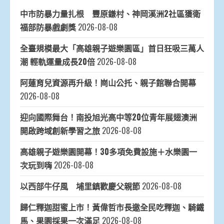
中市防暴力量扎根 豐原鎌村、神岡溪洲2社區獲衛
福部防暴戲劇獎
2026-08-08
全臺規模最大「高雄親子遊樂園區」首日狂吸三萬人
潮 輕軌運量成長20倍
2026-08-08
阿蓮育兒資源再升級！崗山公托、親子館聯合開幕
2026-08-08
迎向國際舞台！南投旭光高中等20位青年展翅澳洲
開啟跨域創新學習之旅
2026-08-08
高雄親子遊樂園開幕！30多項免費設施＋水樂園一
次玩到嗨
2026-08-08
以西部牛仔風 埔里鎮歡慶父親節
2026-08-08
歸仁釋迦甜蜜上市！黃偉哲市長邀全民吃釋迦、騎鐵
馬、果園採果一次滿足
2026-08-08