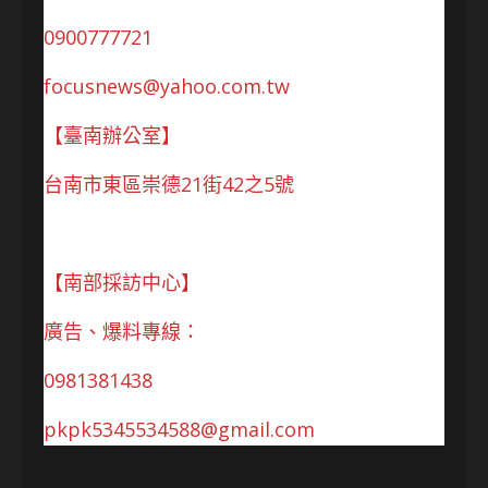
0900777721
focusnews@yahoo.com.tw
【臺南辦公室】
台南市東區崇德21街42之5號
【南部採訪中心】
廣告、爆料專線：
0981381438
pkpk5345534588@gmail.com