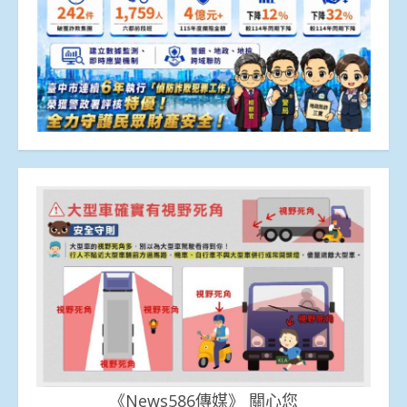
《News586傳媒》 關心您