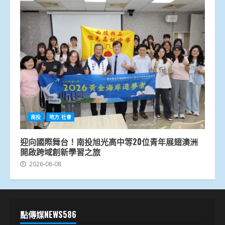
南投
地方.社會
迎向國際舞台！南投旭光高中等20位青年展翅澳洲
開啟跨域創新學習之旅
2026-08-08
點傳媒NEWS586