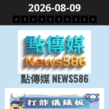
Skip
2026-08-09
to
content
頭
財
地
文
專
娛
政
國
運
生
條
經
方.
教.
題
樂
治
際
動
活
社
科
影
會
技
劇
點傳媒 NEWS586