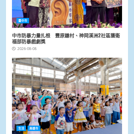
臺中市
中市防暴力量扎根 豐原鎌村、神岡溪洲2社區獲衛
福部防暴戲劇獎
2026-08-08
生活
高雄市