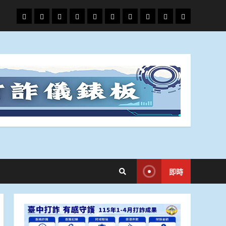
頭
財
地
文
專
娛
政
國
運
生
條
經
方.
教.
題
樂
治
際
動
活
社
科
影
會
技
劇
即時