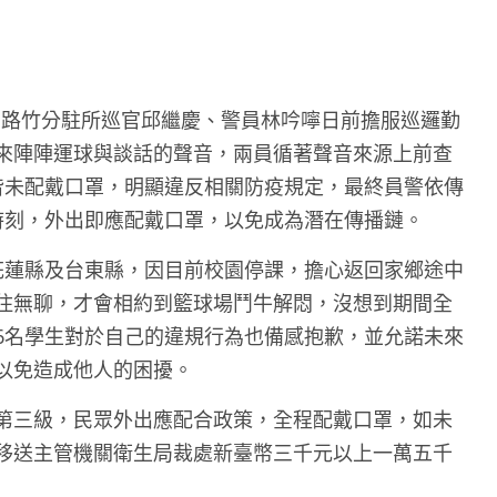
局路竹分駐所巡官邱繼慶、警員林吟嚀日前擔服巡邏勤
來陣陣運球與談話的聲音，兩員循著聲音來源上前查
皆未配戴口罩，明顯違反相關防疫規定，最終員警依傳
時刻，外出即應配戴口罩，以免成為潛在傳播鏈。
花蓮縣及台東縣，因目前校園停課，擔心返回家鄉途中
住無聊，才會相約到籃球場鬥牛解悶，沒想到期間全
6名學生對於自己的違規行為也備感抱歉，並允諾未來
以免造成他人的困擾。
第三級，民眾外出應配合政策，全程配戴口罩，如未
移送主管機關衛生局裁處新臺幣三千元以上一萬五千