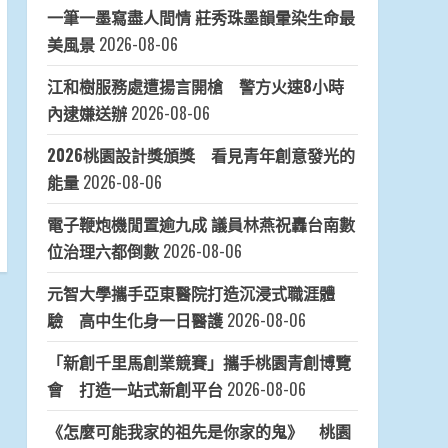
一筆一墨寫盡人間情 莊秀珠墨韻暈染生命最
美風景
2026-08-06
江和樹服務處遭揚言開槍 警方火速8小時
內逮嫌送辦
2026-08-06
2026桃園設計獎頒獎 看見青年創意發光的
能量
2026-08-06
電子鞭炮機閒置逾九成 議員林燕祝轟台南數
位治理六都倒數
2026-08-06
元智大學攜手亞東醫院打造沉浸式職涯體
驗 高中生化身一日醫護
2026-08-06
「新創千里馬創業競賽」攜手桃園青創博覽
會 打造一站式新創平台
2026-08-06
《怎麼可能我家的祖先是你家的鬼》 桃園