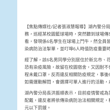
【焦點傳媒社/記者張淑慧報導】湖內警分
務，巡經某校園籃球場時，突然聽到球場傳
看，發現係6名學生在球場上鬥牛，然全員
染病防治法掣單，並叮嚀6人時值防疫重要
經了解，該6名男同學分別居住於新北市、
恐有染疫風險，故留在校園宿舍，又因耐不
程未戴口罩，反而違反相關防疫規定，事後
如需運動解悶，會選擇可單人進行的活動，
湖內警分局長洪振順表示，目前疫情警戒為
配戴，違反者將依傳染病防治法相關規定，
元以下罰鍰。