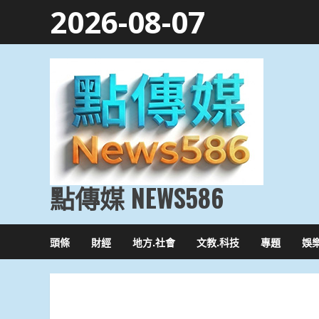
Skip
2026-08-07
to
content
點傳媒 NEWS586
頭條
財經
地方.社會
文教.科技
專題
娛