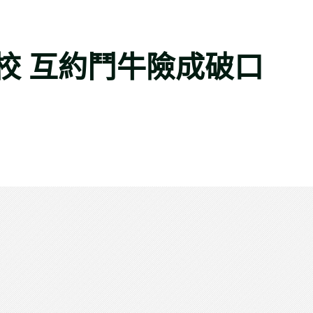
校 互約鬥牛險成破口